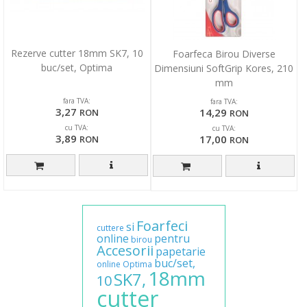
Rezerve cutter 18mm SK7, 10
Foarfeca Birou Diverse
buc/set, Optima
Dimensiuni SoftGrip Kores, 210
mm
fara TVA:
fara TVA:
3,27
14,29
RON
RON
cu TVA:
cu TVA:
3,89
17,00
RON
RON
Foarfeci
si
cuttere
online
pentru
birou
Accesorii
papetarie
buc/set,
online
Optima
18mm
SK7,
10
cutter