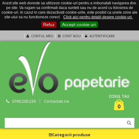
Acest site web doreste sa utilizeze cookie-uri pentru a imbunatati navigarea dvs.
pe site. Va rugam sa confirmati daca sunteti sau nu de acord cu folosirea de
cookie-uri. In cazul in care dezactivati cookie-urile, este posibil ca unele zone ale
site-ului sa nu functioneze corect.
Click aici pentru detalii despre cookie-uri.
Refuz
Accept cookie-uri
CONTUL MEU
CONT NOU
AUTENTIFICARE
COSUL TAU
0740.200.239
Contactati-ne
0
Categorii produse