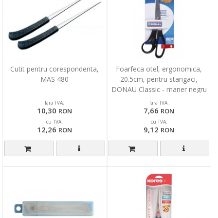
Cutit pentru corespondenta,
Foarfeca otel, ergonomica,
MAS 480
20.5cm, pentru stangaci,
DONAU Classic - maner negru
fara TVA:
fara TVA:
10,30
7,66
RON
RON
cu TVA:
cu TVA:
12,26
9,12
RON
RON