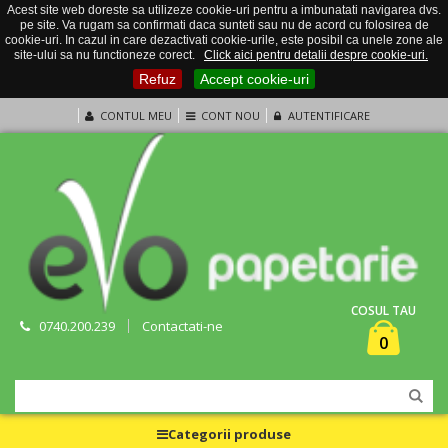
Acest site web doreste sa utilizeze cookie-uri pentru a imbunatati navigarea dvs.
pe site. Va rugam sa confirmati daca sunteti sau nu de acord cu folosirea de
cookie-uri. In cazul in care dezactivati cookie-urile, este posibil ca unele zone ale
site-ului sa nu functioneze corect.
Click aici pentru detalii despre cookie-uri.
Refuz
Accept cookie-uri
CONTUL MEU
CONT NOU
AUTENTIFICARE
COSUL TAU
0740.200.239
Contactati-ne
0
Categorii produse