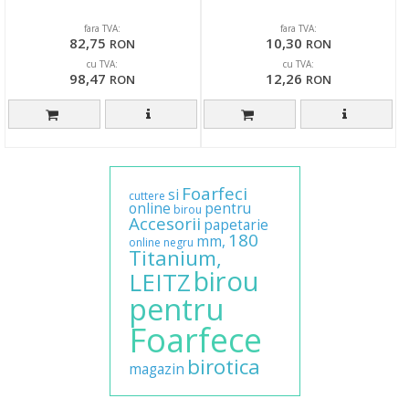
fara TVA:
fara TVA:
82,75
10,30
RON
RON
cu TVA:
cu TVA:
98,47
12,26
RON
RON
Foarfeci
si
cuttere
online
pentru
birou
Accesorii
papetarie
180
mm,
online
negru
Titanium,
birou
LEITZ
pentru
Foarfece
birotica
magazin