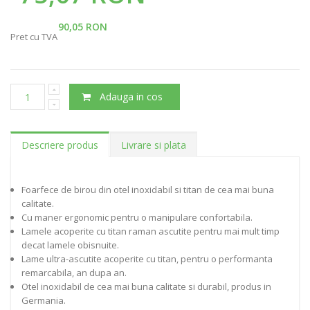
90,05 RON
Pret cu TVA
Adauga in cos
Descriere produs
Livrare si plata
Foarfece de birou din otel inoxidabil si titan de cea mai buna
calitate.
Cu maner ergonomic pentru o manipulare confortabila.
Lamele acoperite cu titan raman ascutite pentru mai mult timp
decat lamele obisnuite.
Lame ultra-ascutite acoperite cu titan, pentru o performanta
remarcabila, an dupa an.
Otel inoxidabil de cea mai buna calitate si durabil, produs in
Germania.