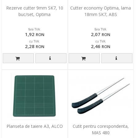
Rezerve cutter 9mm SK7, 10
Cutter economy Optima, lama
buc/set, Optima
18mm SK7, ABS
fara TVA:
fara TVA:
1,92
2,07
RON
RON
cu TVA:
cu TVA:
2,28
2,46
RON
RON
Planseta de taiere A3, ALCO
Cutit pentru corespondenta,
MAS 480