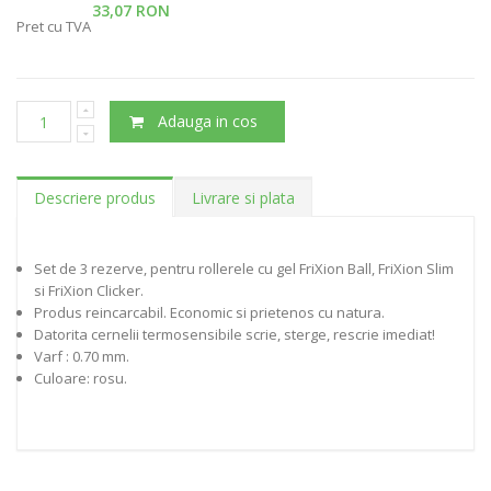
33,07 RON
Pret cu TVA
Adauga in cos
Descriere produs
Livrare si plata
Set de 3 rezerve, pentru rollerele cu gel FriXion Ball, FriXion Slim
si FriXion Clicker.
Produs reincarcabil. Economic si prietenos cu natura.
Datorita cernelii termosensibile scrie, sterge, rescrie imediat!
Varf : 0.70 mm.
Culoare: rosu.