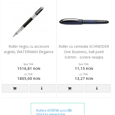
Roller negru cu accesorii
Roller cu cerneala SCHNEIDER
argintii, WATERMAN Elegance
One Business, ball point
0.6mm - scriere neagra
fara TVA:
fara TVA:
1516,81
11,15
RON
RON
cu TVA:
cu TVA:
1805,00
13,27
RON
RON
online
de
Rollere
scris
Instrumente