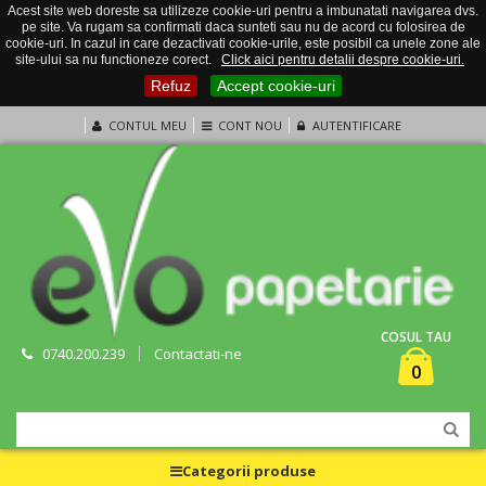
Acest site web doreste sa utilizeze cookie-uri pentru a imbunatati navigarea dvs.
pe site. Va rugam sa confirmati daca sunteti sau nu de acord cu folosirea de
cookie-uri. In cazul in care dezactivati cookie-urile, este posibil ca unele zone ale
site-ului sa nu functioneze corect.
Click aici pentru detalii despre cookie-uri.
Refuz
Accept cookie-uri
CONTUL MEU
CONT NOU
AUTENTIFICARE
COSUL TAU
0740.200.239
Contactati-ne
0
Categorii produse