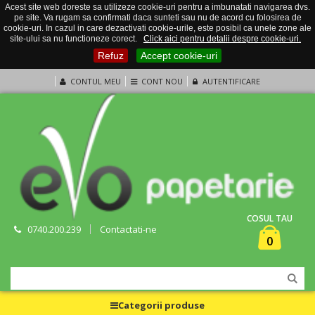
Acest site web doreste sa utilizeze cookie-uri pentru a imbunatati navigarea dvs.
pe site. Va rugam sa confirmati daca sunteti sau nu de acord cu folosirea de
cookie-uri. In cazul in care dezactivati cookie-urile, este posibil ca unele zone ale
site-ului sa nu functioneze corect.
Click aici pentru detalii despre cookie-uri.
Refuz
Accept cookie-uri
CONTUL MEU
CONT NOU
AUTENTIFICARE
COSUL TAU
0740.200.239
Contactati-ne
0
Categorii produse