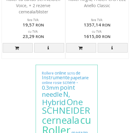
Voice, + 2 rezerve
Anello Classic
cerneala/blister
fara TVA:
fara TVA:
19,57
1357,14
RON
RON
cu TVA:
cu TVA:
23,29
1615,00
RON
RON
online
de
Rollere
scris
Instrumente
papetarie
-
scriere
online
rosie
point
0.3mm
N,
needle
One
Hybrid
SCHNEIDER
cu
cerneala
Roller
magazin