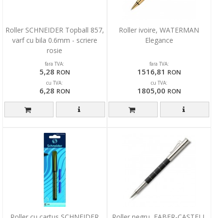
Roller SCHNEIDER Topball 857,
Roller ivoire, WATERMAN
varf cu bila 0.6mm - scriere
Elegance
rosie
fara TVA:
fara TVA:
5,28
1516,81
RON
RON
cu TVA:
cu TVA:
6,28
1805,00
RON
RON
Roller cu cartus SCHNEIDER
Roller negru, FABER-CASTELL