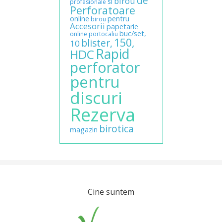
de
birou
si
profesionale
Perforatoare
online
pentru
birou
Accesorii
papetarie
buc/set,
online
portocaliu
150,
blister,
10
Rapid
HDC
perforator
pentru
discuri
Rezerva
birotica
magazin
Cine suntem