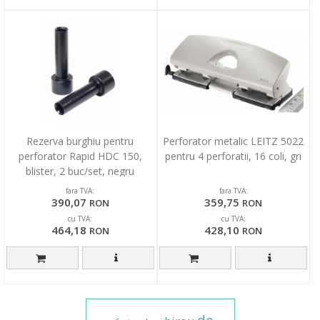
Rezerva burghiu pentru
Perforator metalic LEITZ 5022
perforator Rapid HDC 150,
pentru 4 perforatii, 16 coli, gri
blister, 2 buc/set, negru
fara TVA:
fara TVA:
390,07
359,75
RON
RON
cu TVA:
cu TVA:
464,18
428,10
RON
RON