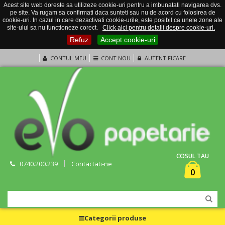
Acest site web doreste sa utilizeze cookie-uri pentru a imbunatati navigarea dvs.
pe site. Va rugam sa confirmati daca sunteti sau nu de acord cu folosirea de
cookie-uri. In cazul in care dezactivati cookie-urile, este posibil ca unele zone ale
site-ului sa nu functioneze corect.
Click aici pentru detalii despre cookie-uri.
Refuz
Accept cookie-uri
CONTUL MEU
CONT NOU
AUTENTIFICARE
COSUL TAU
0740.200.239
Contactati-ne
0
Categorii produse