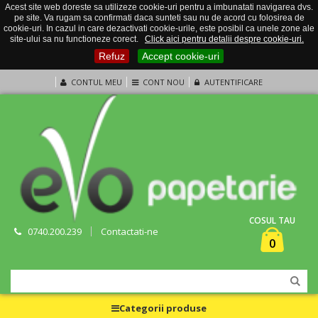
Acest site web doreste sa utilizeze cookie-uri pentru a imbunatati navigarea dvs.
pe site. Va rugam sa confirmati daca sunteti sau nu de acord cu folosirea de
cookie-uri. In cazul in care dezactivati cookie-urile, este posibil ca unele zone ale
site-ului sa nu functioneze corect.
Click aici pentru detalii despre cookie-uri.
Refuz
Accept cookie-uri
CONTUL MEU
CONT NOU
AUTENTIFICARE
COSUL TAU
0740.200.239
Contactati-ne
0
Categorii produse