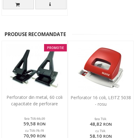
PRODUSE RECOMANDATE
PROMOTIE
Perforator din metal, 60 coli
Perforator 16 coli, LEITZ 5038
capacitate de perforare
- rosu
fara TVA:
66,20
fara TVA:
59,58
48,82
RON
RON
cu TVA:
78,78
cu TVA:
70,90
58,10
RON
RON