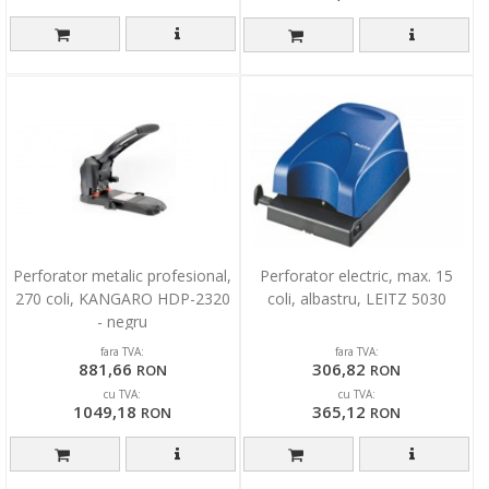
Perforator metalic profesional,
Perforator electric, max. 15
270 coli, KANGARO HDP-2320
coli, albastru, LEITZ 5030
- negru
fara TVA:
fara TVA:
881,66
306,82
RON
RON
cu TVA:
cu TVA:
1049,18
365,12
RON
RON