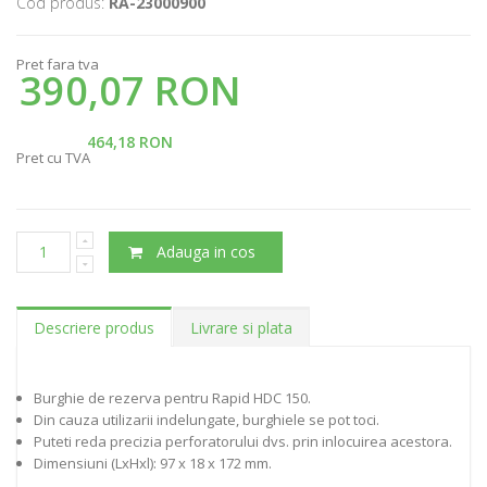
Cod produs:
RA-23000900
Pret fara tva
390,07 RON
464,18 RON
Pret cu TVA
Adauga in cos
Descriere produs
Livrare si plata
Burghie de rezerva pentru Rapid HDC 150.
Din cauza utilizarii indelungate, burghiele se pot toci.
Puteti reda precizia perforatorului dvs. prin inlocuirea acestora.
Dimensiuni (LxHxl): 97 x 18 x 172 mm.