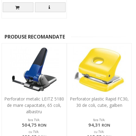
PRODUSE RECOMANDATE
Perforator metalic LEITZ 5180
Perforator plastic Rapid FC30,
de mare capacitate, 65 coli,
30 de coli, cutie, galben
albastru
fara TVA:
fara TVA:
504,75
94,31
RON
RON
cu TVA:
cu TVA: