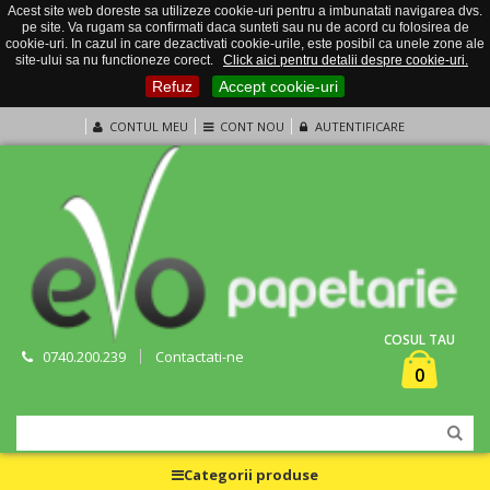
Acest site web doreste sa utilizeze cookie-uri pentru a imbunatati navigarea dvs.
pe site. Va rugam sa confirmati daca sunteti sau nu de acord cu folosirea de
cookie-uri. In cazul in care dezactivati cookie-urile, este posibil ca unele zone ale
site-ului sa nu functioneze corect.
Click aici pentru detalii despre cookie-uri.
Refuz
Accept cookie-uri
CONTUL MEU
CONT NOU
AUTENTIFICARE
COSUL TAU
0740.200.239
Contactati-ne
0
Categorii produse