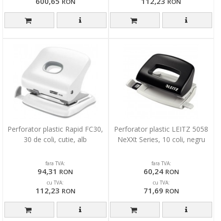
600,65
112,23
RON
RON
Perforator plastic Rapid FC30,
Perforator plastic LEITZ 5058
30 de coli, cutie, alb
NeXXt Series, 10 coli, negru
fara TVA:
fara TVA:
94,31
60,24
RON
RON
cu TVA:
cu TVA:
112,23
71,69
RON
RON