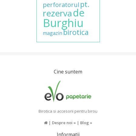
pt.
perforatorul
de
rezerva
Burghiu
birotica
magazin
Cine suntem
Birotica si accesorii pentru birou
|
Despre noi »
|
Blog »
Informatii