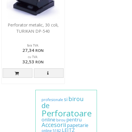
Perforator metalic, 30 coli,
TURIKAN DP-540
fara TVA:
27,34
RON
cu TVA:
32,53
RON
birou
si
profesionale
de
Perforatoare
online
pentru
birou
Accesorii
papetarie
LEITZ
online
5182