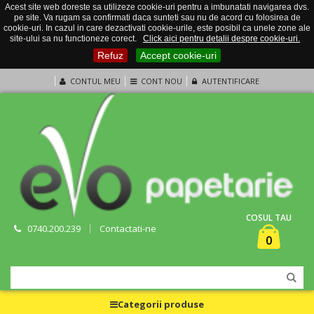
Acest site web doreste sa utilizeze cookie-uri pentru a imbunatati navigarea dvs.
pe site. Va rugam sa confirmati daca sunteti sau nu de acord cu folosirea de
cookie-uri. In cazul in care dezactivati cookie-urile, este posibil ca unele zone ale
site-ului sa nu functioneze corect.
Click aici pentru detalii despre cookie-uri.
Refuz
Accept cookie-uri
CONTUL MEU
CONT NOU
AUTENTIFICARE
COSUL TAU
0740.200.239
Contactati-ne
0
Categorii produse