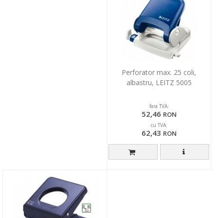
Perforator max. 25 coli,
albastru, LEITZ 5005
fara TVA:
52,46
RON
cu TVA:
62,43
RON