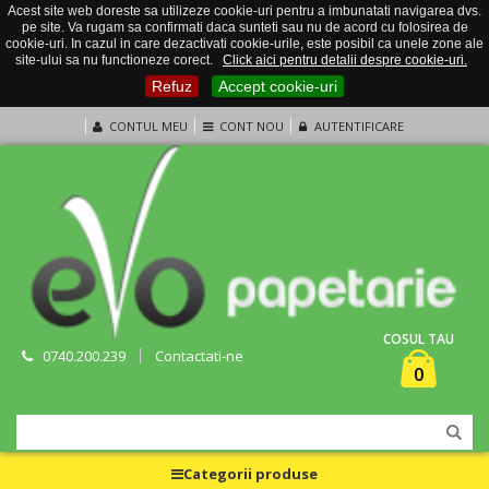
Acest site web doreste sa utilizeze cookie-uri pentru a imbunatati navigarea dvs.
pe site. Va rugam sa confirmati daca sunteti sau nu de acord cu folosirea de
cookie-uri. In cazul in care dezactivati cookie-urile, este posibil ca unele zone ale
site-ului sa nu functioneze corect.
Click aici pentru detalii despre cookie-uri.
Refuz
Accept cookie-uri
CONTUL MEU
CONT NOU
AUTENTIFICARE
COSUL TAU
0740.200.239
Contactati-ne
0
Categorii produse