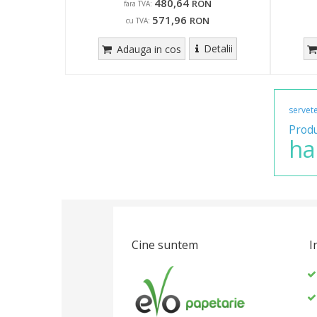
480,64
RON
fara TVA:
571,96
RON
cu TVA:
Detalii
Adauga in cos
servet
Prod
ha
Cine suntem
I