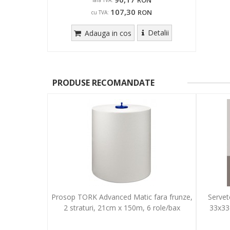
RON
fara TVA:
107,30
RON
cu TVA:
Detalii
Adauga in cos
PRODUSE RECOMANDATE
Prosop TORK Advanced Matic fara frunze,
Servet
2 straturi, 21cm x 150m, 6 role/bax
33x33