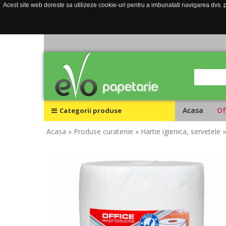
Acest site web doreste sa utilizeze cookie-uri pentru a imbunatati navigarea dvs. pe
Acasa
Of
Categorii produse
Acasa
» Produse curatenie
» Hartie igienica, servetele
»