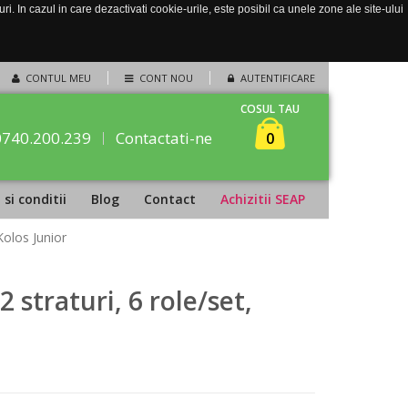
. In cazul in care dezactivati cookie-urile, este posibil ca unele zone ale site-ului
CONTUL MEU
CONT NOU
AUTENTIFICARE
COSUL TAU
0740.200.239
Contactati-ne
0
si conditii
Blog
Contact
Achizitii SEAP
Kolos Junior
 straturi, 6 role/set,