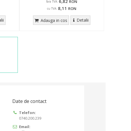
6,82
RON
fara TVA:
8,11
RON
cu TVA:
lii
Detalii
Adauga in cos
s
Date de contact
Telefon:
0740.200.239
Email: