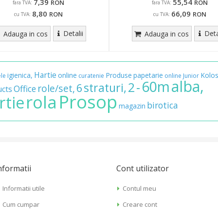
7,39
55,54
RON
RON
fara TVA:
fara TVA:
8,80
66,09
RON
RON
cu TVA:
cu TVA:
Detalii
Deta
Adauga in cos
Adauga in cos
Hartie
igienica,
online
Produse
papetarie
Kolo
ele
curatenie
online
Junior
alba,
60m
-
2
straturi,
6
role/set,
Office
ucts
Prosop
rola
rtie
birotica
magazin
nformatii
Cont utilizator
Informatii utile
Contul meu
Cum cumpar
Creare cont