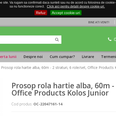
 site. Va rugam sa confirmati daca sunteti sau nu de acord cu folosirea de cookie-uri
sa nu functioneze corect.
Click aici pentru detalii despre cookie-uri.
Refuz
Accept cookie-uri
BINE ATI VENIT!
erta lunii
Despre noi
Cum cumpar?
Livrare
Termeni 
 Prosop rola hartie alba, 60m - 2 straturi, 6 role/set, Office Products 
Prosop rola hartie alba, 60m - 2
Office Products Kolos Junior
Cod produs:
OC-22047161-14