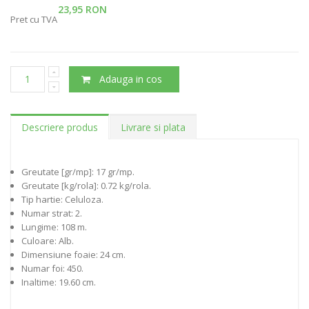
23,95 RON
Pret cu TVA
Adauga in cos
Descriere produs
Livrare si plata
Greutate [gr/mp]: 17 gr/mp.
Greutate [kg/rola]: 0.72 kg/rola.
Tip hartie: Celuloza.
Numar strat: 2.
Lungime: 108 m.
Culoare: Alb.
Dimensiune foaie: 24 cm.
Numar foi: 450.
Inaltime: 19.60 cm.