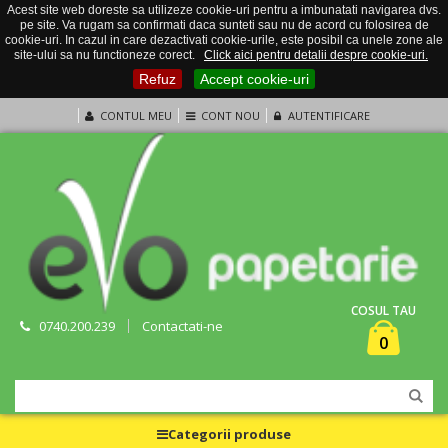
Acest site web doreste sa utilizeze cookie-uri pentru a imbunatati navigarea dvs.
pe site. Va rugam sa confirmati daca sunteti sau nu de acord cu folosirea de
cookie-uri. In cazul in care dezactivati cookie-urile, este posibil ca unele zone ale
site-ului sa nu functioneze corect.
Click aici pentru detalii despre cookie-uri.
Refuz
Accept cookie-uri
CONTUL MEU
CONT NOU
AUTENTIFICARE
COSUL TAU
0740.200.239
Contactati-ne
0
Categorii produse