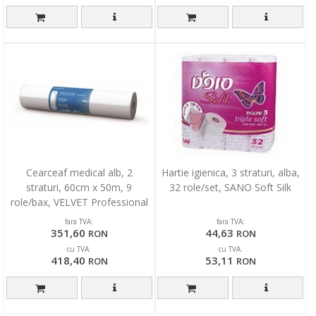
Cearceaf medical alb, 2
Hartie igienica, 3 straturi, alba,
straturi, 60cm x 50m, 9
32 role/set, SANO Soft Silk
role/bax, VELVET Professional
Comfort
fara TVA:
fara TVA:
351,60
44,63
RON
RON
cu TVA:
cu TVA:
418,40
53,11
RON
RON