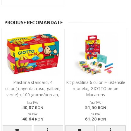
PRODUSE RECOMANDATE
Plastilina standard, 4
Kit plastilina 6 culori + ustensile
culori(magenta, rosu, galben,
modelaj, GIOTTO be-be
verde) x 100 grame/borcan,
Macarons
GIOTTO be-be
fara TVA:
fara TVA:
40,87
51,50
RON
RON
cu TVA:
cu TVA:
48,64
61,28
RON
RON