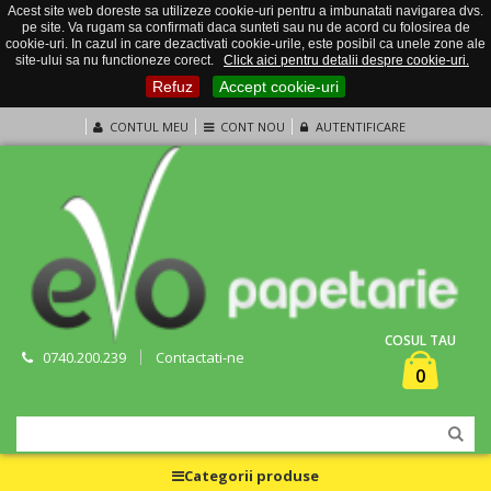
Acest site web doreste sa utilizeze cookie-uri pentru a imbunatati navigarea dvs.
pe site. Va rugam sa confirmati daca sunteti sau nu de acord cu folosirea de
cookie-uri. In cazul in care dezactivati cookie-urile, este posibil ca unele zone ale
site-ului sa nu functioneze corect.
Click aici pentru detalii despre cookie-uri.
Refuz
Accept cookie-uri
CONTUL MEU
CONT NOU
AUTENTIFICARE
COSUL TAU
0740.200.239
Contactati-ne
0
Categorii produse