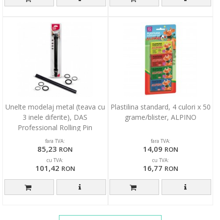
Unelte modelaj metal (teava cu
Plastilina standard, 4 culori x 50
3 inele diferite), DAS
grame/blister, ALPINO
Professional Rolling Pin
fara TVA:
fara TVA:
85,23
14,09
RON
RON
cu TVA:
cu TVA:
101,42
16,77
RON
RON