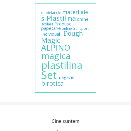
materilale
de
modelat
Plastilina
si
online
Produse
scolare
papetarie
online
transport
Dough
-
Individual
Magic
ALPINO
magica
plastilina
Set
magazin
birotica
Cine suntem