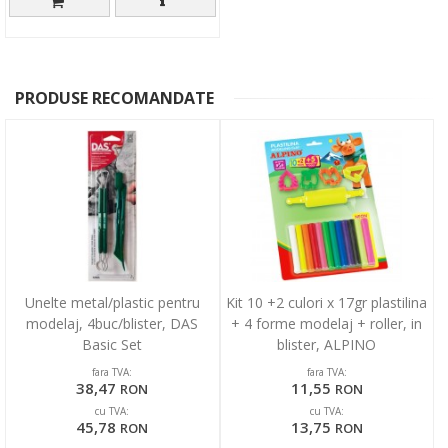
PRODUSE RECOMANDATE
Unelte metal/plastic pentru
Kit 10 +2 culori x 17gr plastilina
modelaj, 4buc/blister, DAS
+ 4 forme modelaj + roller, in
Basic Set
blister, ALPINO
fara TVA:
fara TVA:
38,47
11,55
RON
RON
cu TVA:
cu TVA:
45,78
13,75
RON
RON