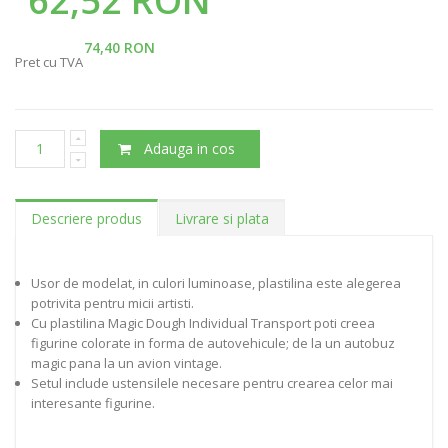
62,52 RON
74,40 RON
Pret cu TVA
Adauga in cos
Descriere produs
Livrare si plata
Usor de modelat, in culori luminoase, plastilina este alegerea
potrivita pentru micii artisti.
Cu plastilina Magic Dough Individual Transport poti creea
figurine colorate in forma de autovehicule; de la un autobuz
magic pana la un avion vintage.
Setul include ustensilele necesare pentru crearea celor mai
interesante figurine.