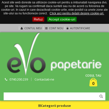
Acest site web doreste sa utilizeze cookie-uri pentru a imbunatati navigarea dvs.
pe site. Va rugam sa confirmati daca sunteti sau nu de acord cu folosirea de
cookie-uri. In cazul in care dezactivati cookie-urile, este posibil ca unele zone ale
site-ului sa nu functioneze corect.
Click aici pentru detalii despre cookie-uri.
Refuz
Accept cookie-uri
CONTUL MEU
CONT NOU
AUTENTIFICARE
COSUL TAU
0740.200.239
Contactati-ne
0
Categorii produse