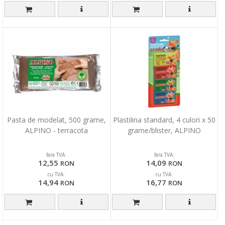
Pasta de modelat, 500 grame,
Plastilina standard, 4 culori x 50
ALPINO - terracota
grame/blister, ALPINO
fara TVA:
fara TVA:
12,55
14,09
RON
RON
cu TVA:
cu TVA:
14,94
16,77
RON
RON