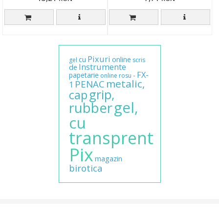
Pixuri
cu
online
gel
scris
Instrumente
de
FX-
papetarie
-
online
rosu
metalic,
PENAC
1
grip,
cap
gel,
rubber
cu
transprent
Pix
magazin
birotica