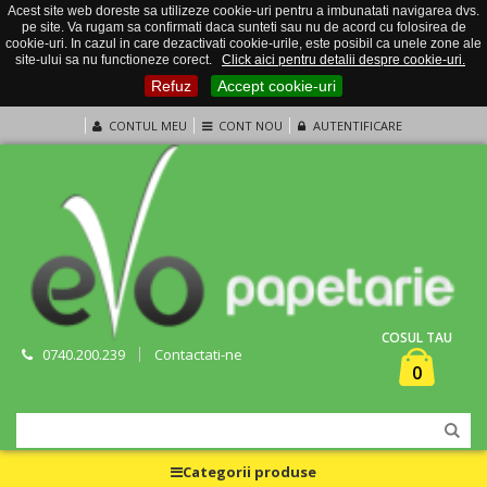
Acest site web doreste sa utilizeze cookie-uri pentru a imbunatati navigarea dvs.
pe site. Va rugam sa confirmati daca sunteti sau nu de acord cu folosirea de
cookie-uri. In cazul in care dezactivati cookie-urile, este posibil ca unele zone ale
site-ului sa nu functioneze corect.
Click aici pentru detalii despre cookie-uri.
Refuz
Accept cookie-uri
CONTUL MEU
CONT NOU
AUTENTIFICARE
COSUL TAU
0740.200.239
Contactati-ne
0
Categorii produse