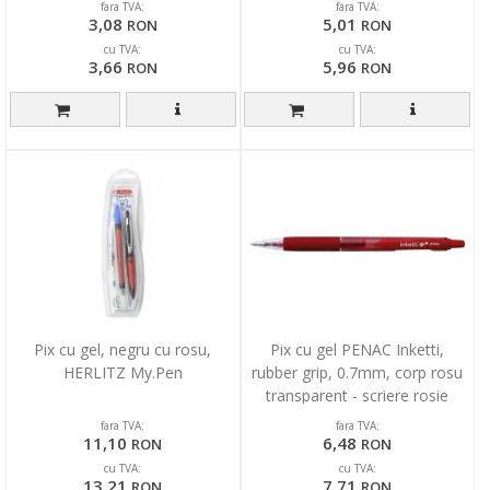
fara TVA:
fara TVA:
3,08
5,01
RON
RON
cu TVA:
cu TVA:
3,66
5,96
RON
RON
Pix cu gel, negru cu rosu,
Pix cu gel PENAC Inketti,
HERLITZ My.Pen
rubber grip, 0.7mm, corp rosu
transparent - scriere rosie
fara TVA:
fara TVA:
11,10
6,48
RON
RON
cu TVA:
cu TVA:
13,21
7,71
RON
RON