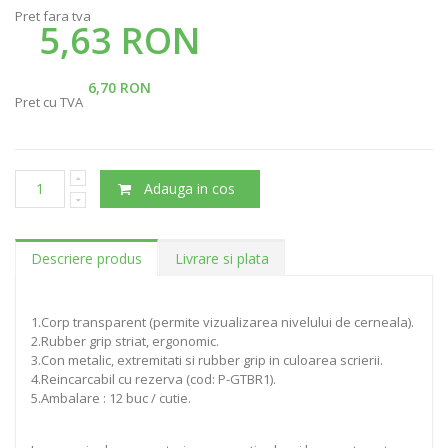
Pret fara tva
5,63 RON
6,70 RON
Pret cu TVA
Adauga in cos
Descriere produs
Livrare si plata
1.Corp transparent (permite vizualizarea nivelului de cerneala).
2.Rubber grip striat, ergonomic.
3.Con metalic, extremitati si rubber grip in culoarea scrierii.
4.Reincarcabil cu rezerva (cod: P-GTBR1).
5.Ambalare : 12 buc / cutie.