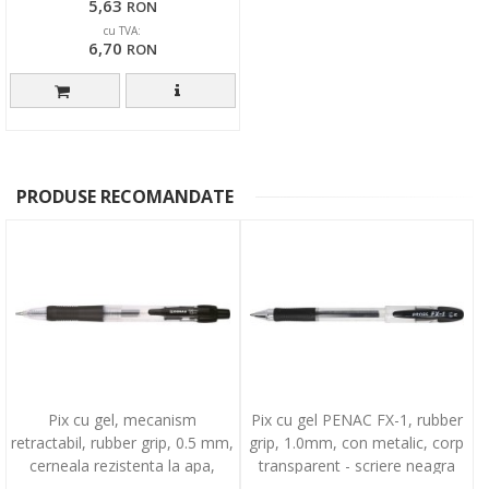
5,63
RON
cu TVA:
6,70
RON
PRODUSE RECOMANDATE
Pix cu gel, mecanism
Pix cu gel PENAC FX-1, rubber
retractabil, rubber grip, 0.5 mm,
grip, 1.0mm, con metalic, corp
cerneala rezistenta la apa,
transparent - scriere neagra
DONAU - negru