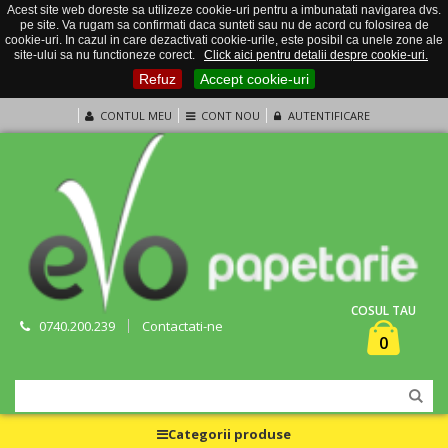
Acest site web doreste sa utilizeze cookie-uri pentru a imbunatati navigarea dvs.
pe site. Va rugam sa confirmati daca sunteti sau nu de acord cu folosirea de
cookie-uri. In cazul in care dezactivati cookie-urile, este posibil ca unele zone ale
site-ului sa nu functioneze corect.
Click aici pentru detalii despre cookie-uri.
Refuz
Accept cookie-uri
CONTUL MEU
CONT NOU
AUTENTIFICARE
COSUL TAU
0740.200.239
Contactati-ne
0
Categorii produse