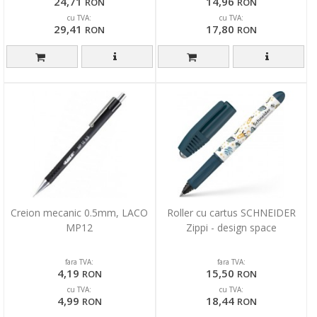
24,71
14,96
RON
RON
cu TVA:
cu TVA:
29,41
17,80
RON
RON
Creion mecanic 0.5mm, LACO
Roller cu cartus SCHNEIDER
MP12
Zippi - design space
fara TVA:
fara TVA:
4,19
15,50
RON
RON
cu TVA:
cu TVA:
4,99
18,44
RON
RON