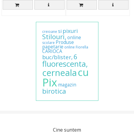
pixuri
si
creioane
Stilouri,
online
Produse
scolare
papetarie
online
Fiorella
CARIOCA
6
buc/blister,
fluorescenta,
cu
cerneala
Pix
magazin
birotica
Cine suntem