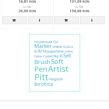
16,81
131,09
RON
RON
cu TVA:
cu TVA:
20,00
156,00
RON
RON
cu
pensula
Pitt
Marker
online
Grafica
Arta
&
papetarie
online
Set
6
Buc
Faber-Castell
Soft
Brush
Artist
Pen
Pitt
magazin
birotica