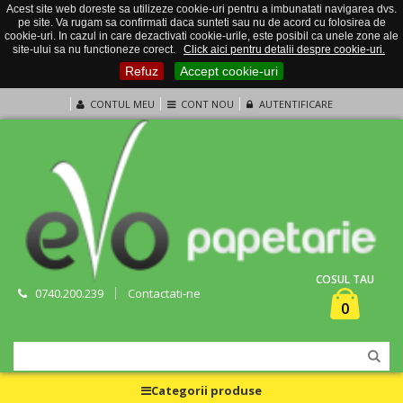
Acest site web doreste sa utilizeze cookie-uri pentru a imbunatati navigarea dvs.
pe site. Va rugam sa confirmati daca sunteti sau nu de acord cu folosirea de
cookie-uri. In cazul in care dezactivati cookie-urile, este posibil ca unele zone ale
site-ului sa nu functioneze corect.
Click aici pentru detalii despre cookie-uri.
Refuz
Accept cookie-uri
CONTUL MEU
CONT NOU
AUTENTIFICARE
COSUL TAU
0740.200.239
Contactati-ne
0
Categorii produse