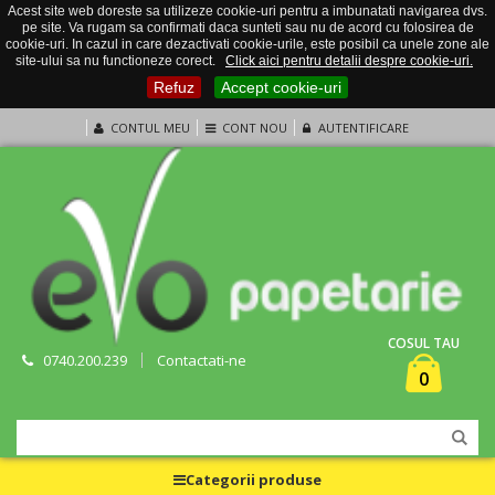
Acest site web doreste sa utilizeze cookie-uri pentru a imbunatati navigarea dvs.
pe site. Va rugam sa confirmati daca sunteti sau nu de acord cu folosirea de
cookie-uri. In cazul in care dezactivati cookie-urile, este posibil ca unele zone ale
site-ului sa nu functioneze corect.
Click aici pentru detalii despre cookie-uri.
Refuz
Accept cookie-uri
CONTUL MEU
CONT NOU
AUTENTIFICARE
COSUL TAU
0740.200.239
Contactati-ne
0
Categorii produse