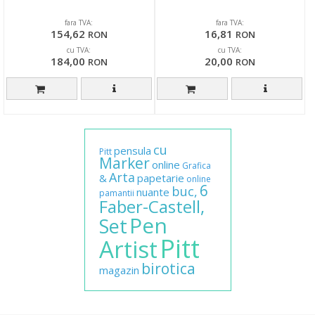
fara TVA:
fara TVA:
154,62
16,81
RON
RON
cu TVA:
cu TVA:
184,00
20,00
RON
RON
cu
pensula
Pitt
Marker
online
Grafica
Arta
&
papetarie
online
6
buc,
nuante
pamantii
Faber-Castell,
Pen
Set
Pitt
Artist
birotica
magazin