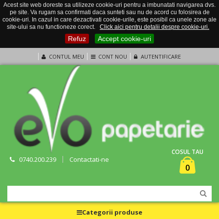
Acest site web doreste sa utilizeze cookie-uri pentru a imbunatati navigarea dvs.
pe site. Va rugam sa confirmati daca sunteti sau nu de acord cu folosirea de
cookie-uri. In cazul in care dezactivati cookie-urile, este posibil ca unele zone ale
site-ului sa nu functioneze corect.
Click aici pentru detalii despre cookie-uri.
Refuz
Accept cookie-uri
CONTUL MEU
CONT NOU
AUTENTIFICARE
COSUL TAU
0740.200.239
Contactati-ne
0
Categorii produse