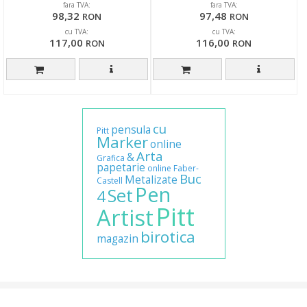
fara TVA:
fara TVA:
98,32
97,48
RON
RON
cu TVA:
cu TVA:
117,00
116,00
RON
RON
cu
pensula
Pitt
Marker
online
Arta
&
Grafica
papetarie
online
Faber-
Buc
Metalizate
Castell
Pen
Set
4
Pitt
Artist
birotica
magazin