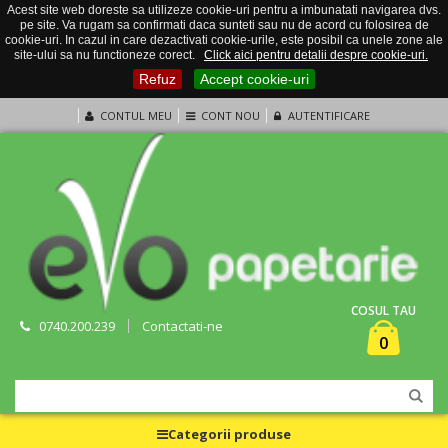
Acest site web doreste sa utilizeze cookie-uri pentru a imbunatati navigarea dvs.
pe site. Va rugam sa confirmati daca sunteti sau nu de acord cu folosirea de
cookie-uri. In cazul in care dezactivati cookie-urile, este posibil ca unele zone ale
site-ului sa nu functioneze corect.
Click aici pentru detalii despre cookie-uri.
Refuz
Accept cookie-uri
CONTUL MEU
CONT NOU
AUTENTIFICARE
COSUL TAU
0740.200.239
Contactati-ne
0
Categorii produse