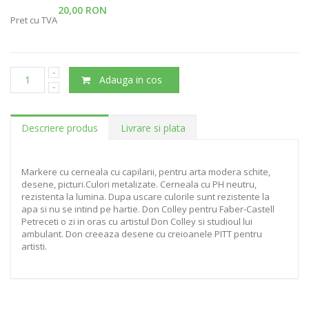
20,00 RON
Pret cu TVA
Adauga in cos
Descriere produs
Livrare si plata
Markere cu cerneala cu capilarii, pentru arta modera schite,
desene, picturi.Culori metalizate. Cerneala cu PH neutru,
rezistenta la lumina. Dupa uscare culorile sunt rezistente la
apa si nu se intind pe hartie. Don Colley pentru Faber-Castell
Petreceti o zi in oras cu artistul Don Colley si studioul lui
ambulant. Don creeaza desene cu creioanele PITT pentru
artisti.