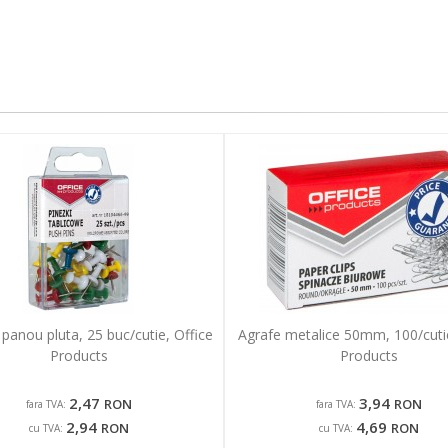
panou pluta, 25 buc/cutie, Office
Agrafe metalice 50mm, 100/cutie
Products
Products
2,47
3,94
RON
RON
fara TVA:
fara TVA:
2,94
4,69
RON
RON
cu TVA:
cu TVA: