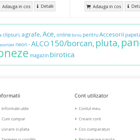
Detalii
Deta
Adauga in cos
Adauga in cos
Ace,
agrafe,
Accesorii
clipsuri,
online
pentru
papeta
e
birou
pan
pluta,
150/borcan,
ALCO
-
neon
asortate
oneze
birotica
magazin
nformatii
Cont utilizator
Informatii utile
Contul meu
Cum cumpar
Creare cont
Livrare si plata
Cos cumparaturi
Termeni si conditii
Recuperare parola