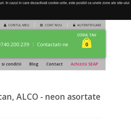
. In cazul in care dezactivati cookie-urile, este posibil ca unele zone ale site-ului
CONTUL MEU
CONT NOU
AUTENTIFICARE
COSUL TAU
0740.200.239
Contactati-ne
0
si conditii
Blog
Contact
Achizitii SEAP
can, ALCO - neon asortate