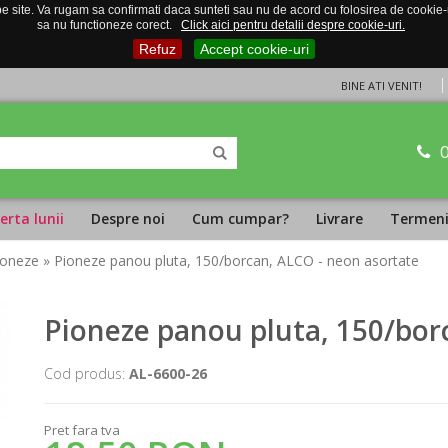
 site. Va rugam sa confirmati daca sunteti sau nu de acord cu folosirea de cookie-uri
sa nu functioneze corect.
Click aici pentru detalii despre cookie-uri.
Refuz
Accept cookie-uri
BINE ATI VENIT!
erta lunii
Despre noi
Cum cumpar?
Livrare
Termeni 
pioneze
» Pioneze panou pluta, 150/borcan, ALCO - neon asortate
Pioneze panou pluta, 150/bor
Cod produs:
AL-6600-26
Pret fara tva