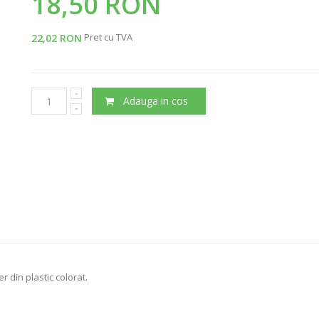
18,50 RON
Pret cu TVA
22,02 RON
Adauga in cos
 din plastic colorat.