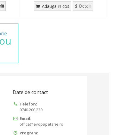
lii
Detalii
Adauga in cos
rie
ou
Date de contact
Telefon:
0740.200.239
Email:
office@evopapetarie.ro
Program: