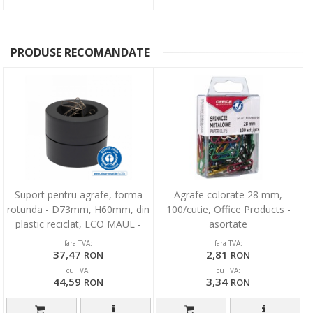
PRODUSE RECOMANDATE
Suport pentru agrafe, forma
Agrafe colorate 28 mm,
rotunda - D73mm, H60mm, din
100/cutie, Office Products -
plastic reciclat, ECO MAUL -
asortate
negru
fara TVA:
fara TVA:
37,47
2,81
RON
RON
cu TVA:
cu TVA:
44,59
3,34
RON
RON