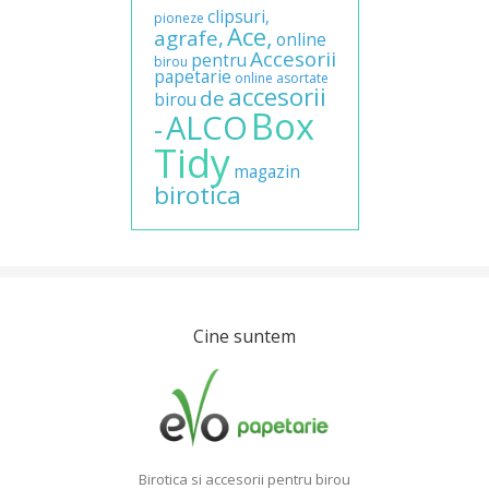
clipsuri,
pioneze
Ace,
agrafe,
online
Accesorii
pentru
birou
papetarie
online
asortate
accesorii
de
birou
Box
ALCO
-
Tidy
magazin
birotica
Cine suntem
Birotica si accesorii pentru birou