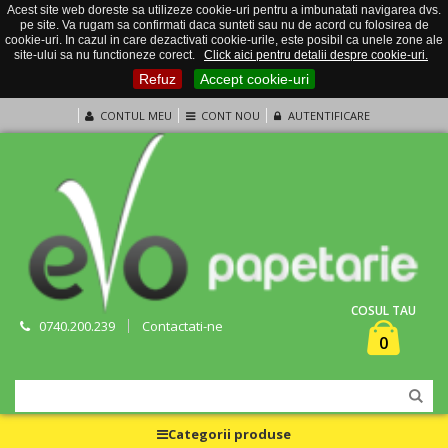
Acest site web doreste sa utilizeze cookie-uri pentru a imbunatati navigarea dvs.
pe site. Va rugam sa confirmati daca sunteti sau nu de acord cu folosirea de
cookie-uri. In cazul in care dezactivati cookie-urile, este posibil ca unele zone ale
site-ului sa nu functioneze corect.
Click aici pentru detalii despre cookie-uri.
Refuz
Accept cookie-uri
CONTUL MEU
CONT NOU
AUTENTIFICARE
COSUL TAU
0740.200.239
Contactati-ne
0
Categorii produse