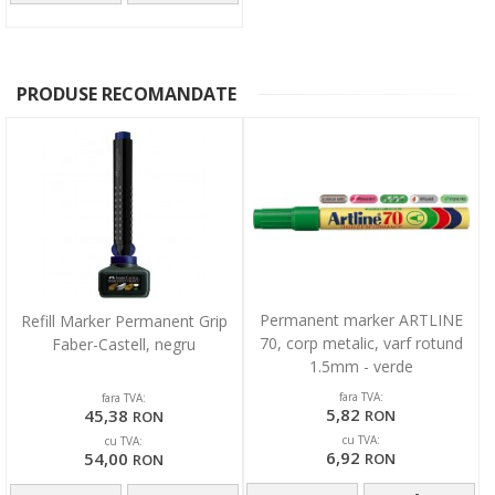
PRODUSE RECOMANDATE
Permanent marker ARTLINE
Refill Marker Permanent Grip
70, corp metalic, varf rotund
Faber-Castell, negru
1.5mm - verde
fara TVA:
fara TVA:
5,82
45,38
RON
RON
cu TVA:
cu TVA:
6,92
54,00
RON
RON