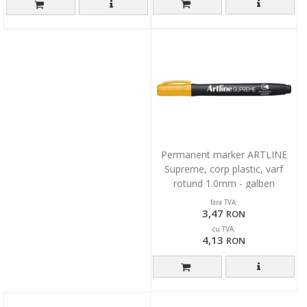
Permanent marker ARTLINE
Supreme, corp plastic, varf
rotund 1.0mm - galben
fara TVA:
3,47
RON
cu TVA:
4,13
RON