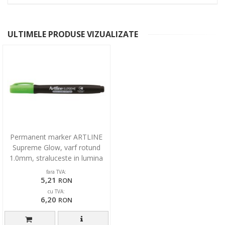
ULTIMELE PRODUSE VIZUALIZATE
Permanent marker ARTLINE
Supreme Glow, varf rotund
1.0mm, straluceste in lumina
UV - verde
fara TVA:
5,21
RON
cu TVA:
6,20
RON