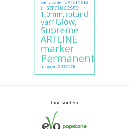
lumina
UV
-
online
verde
straluceste
in
rotund
1.0mm,
Glow,
varf
Supreme
ARTLINE
marker
Permanent
birotica
magazin
Cine suntem