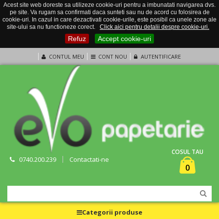
Acest site web doreste sa utilizeze cookie-uri pentru a imbunatati navigarea dvs.
pe site. Va rugam sa confirmati daca sunteti sau nu de acord cu folosirea de
cookie-uri. In cazul in care dezactivati cookie-urile, este posibil ca unele zone ale
site-ului sa nu functioneze corect.
Click aici pentru detalii despre cookie-uri.
Refuz
Accept cookie-uri
CONTUL MEU
CONT NOU
AUTENTIFICARE
COSUL TAU
0740.200.239
Contactati-ne
0
Categorii produse