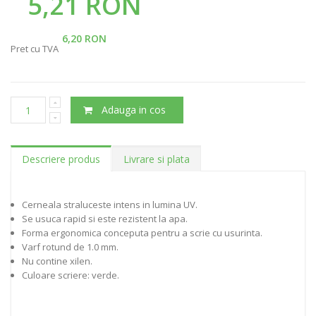
5,21 RON
6,20 RON
Pret cu TVA
Adauga in cos
Descriere produs
Livrare si plata
Cerneala straluceste intens in lumina UV.
Se usuca rapid si este rezistent la apa.
Forma ergonomica conceputa pentru a scrie cu usurinta.
Varf rotund de 1.0 mm.
Nu contine xilen.
Culoare scriere: verde.