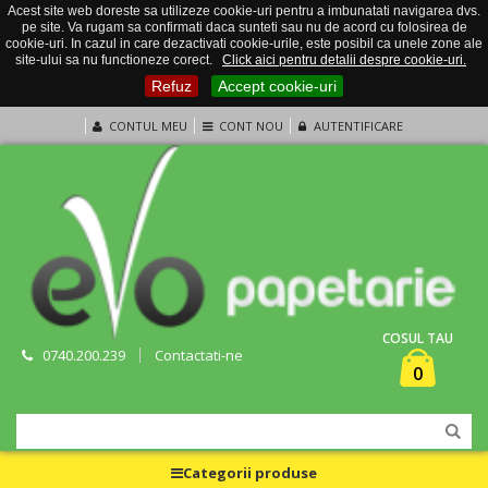
Acest site web doreste sa utilizeze cookie-uri pentru a imbunatati navigarea dvs.
pe site. Va rugam sa confirmati daca sunteti sau nu de acord cu folosirea de
cookie-uri. In cazul in care dezactivati cookie-urile, este posibil ca unele zone ale
site-ului sa nu functioneze corect.
Click aici pentru detalii despre cookie-uri.
Refuz
Accept cookie-uri
CONTUL MEU
CONT NOU
AUTENTIFICARE
COSUL TAU
0740.200.239
Contactati-ne
0
Categorii produse