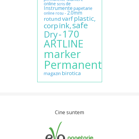
online
de
scris
Instrumente
papetarie
2.0mm
-
online
rosu
plastic,
varf
rotund
safe
ink,
corp
170
-
Dry
ARTLINE
marker
Permanent
birotica
magazin
Cine suntem