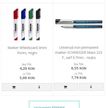
Universal non-permanent
Marker Whiteboard 3mm
marker SCHNEIDER Maxx 223
Kores, negru
F, varf 0.7mm - negru
fara TVA:
fara TVA:
6,55
4,20
RON
RON
cu TVA:
cu TVA:
7,79
5,00
RON
RON
Markere
permanente