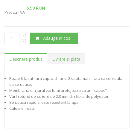
6,99 RON
Pret cu TVA
Adauga in cos
Descriere produs
Livrare si plata
Poate fi lasat fara capac chiar si 2 saptamani, fara ca cerneala
sa se usuce.
Membrana din jurul varfului protejeaza ca un "capac".
Varf rotund de scriere de 2.0 mm din fibra de polyester.
Se usuca rapid si este rezistent la apa.
Culoare: rosu.