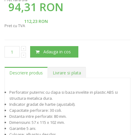
94,31 RON
112,23 RON
Pret cu TVA
Adauga in cos
Descriere produs
Livrare si plata
Perforator puternic cu clapa si baza invelite in plastic ABS si
structura metalica dura.
Indicator gradat de hartie (ajustabil).
Capacitate perforare: 30 coli.
Distanta intre perforatii: 80 mm.
Dimensiuni: 57 x 115 x 102 mm.
Garantie 5 ani.
Culoare: albastru deschis