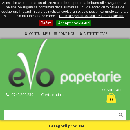
Acest site web doreste sa utilizeze cookie-uri pentru a imbunatati navigarea dvs.
pe site. Va rugam sa confirmati daca sunteti sau nu de acord cu folosirea de
cookie-uri. In cazul in care dezactivati cookie-urile, este posibil ca unele zone ale
site-ului sa nu functioneze corect.
Click aici pentru detalii despre cookie-uri.
Refuz
Accept cookie-uri
CONTUL MEU
CONT NOU
AUTENTIFICARE
COSUL TAU
0740.200.239
Contactati-ne
0
Categorii produse