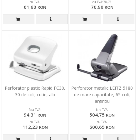
cu TVA:
cu TVA:
78,78
61,60
70,90
RON
RON
Perforator plastic Rapid FC30,
Perforator metalic LEITZ 5180
30 de coli, cutie, alb
de mare capacitate, 65 coli,
argintiu
fara TVA:
fara TVA:
94,31
504,75
RON
RON
cu TVA:
cu TVA:
112,23
600,65
RON
RON