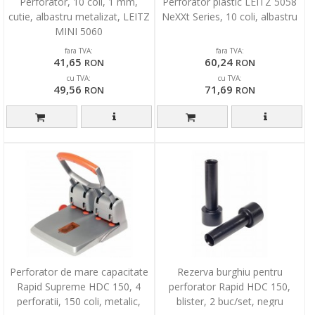
Perforator, 10 coli, 1 mm,
Perforator plastic LEITZ 5058
cutie, albastru metalizat, LEITZ
NeXXt Series, 10 coli, albastru
MINI 5060
fara TVA:
fara TVA:
41,65
60,24
RON
RON
cu TVA:
cu TVA:
49,56
71,69
RON
RON
Perforator de mare capacitate
Rezerva burghiu pentru
Rapid Supreme HDC 150, 4
perforator Rapid HDC 150,
perforatii, 150 coli, metalic,
blister, 2 buc/set, negru