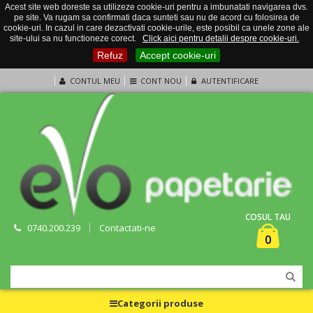
Acest site web doreste sa utilizeze cookie-uri pentru a imbunatati navigarea dvs.
pe site. Va rugam sa confirmati daca sunteti sau nu de acord cu folosirea de
cookie-uri. In cazul in care dezactivati cookie-urile, este posibil ca unele zone ale
site-ului sa nu functioneze corect.
Click aici pentru detalii despre cookie-uri.
Refuz
Accept cookie-uri
CONTUL MEU
CONT NOU
AUTENTIFICARE
COSUL TAU
0740.200.239
Contactati-ne
0
Categorii produse