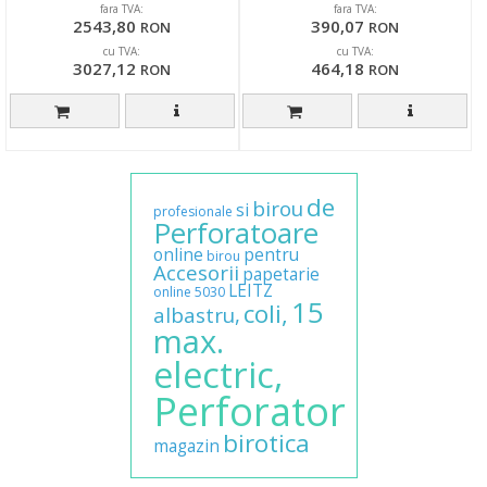
cutie, arginti
fara TVA:
fara TVA:
2543,80
390,07
RON
RON
cu TVA:
cu TVA:
3027,12
464,18
RON
RON
de
birou
si
profesionale
Perforatoare
online
pentru
birou
Accesorii
papetarie
LEITZ
online
5030
15
coli,
albastru,
max.
electric,
Perforator
birotica
magazin