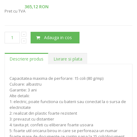
365,12 RON
Pret cu TVA
Adauga in cos
Descriere produs
Livrare si plata
Capacitatea maxima de perforare: 15 coli (80 g/mp)
Culoare: albastru
Garantie: 3 ani
Alte detalii:
1: electric, poate functiona cu baterii sau conectat la o sursa de
electricitate
2: realizat din plastic foarte rezistent
3: prevazut cu distantier
4: tavita pt. confeti cu eliberare foarte usoara
5: foarte util oricarui birou in care se perforeaza un numar
foarte mare de documente ce contin pana la 15 coli/document