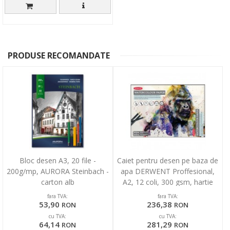
PRODUSE RECOMANDATE
Bloc desen A3, 20 file -
Caiet pentru desen pe baza de
200g/mp, AURORA Steinbach -
apa DERWENT Proffesional,
carton alb
A2, 12 coli, 300 gsm, hartie
alba
fara TVA:
fara TVA:
53,90
236,38
RON
RON
cu TVA:
cu TVA:
64,14
281,29
RON
RON