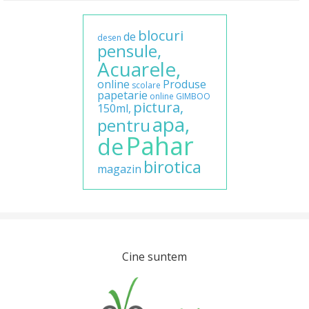
blocuri
de
desen
pensule,
Acuarele,
online
Produse
scolare
papetarie
online
GIMBOO
pictura,
150ml,
apa,
pentru
Pahar
de
birotica
magazin
Cine suntem