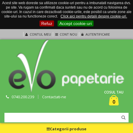
Acest site web doreste sa utilizeze cookie-uri pentru a imbunatati navigarea dvs.
pe site. Va rugam sa confirmati daca sunteti sau nu de acord cu folosirea de
cookie-uri. In cazul in care dezactivati cookie-urile, este posibil ca unele zone ale
site-ului sa nu functioneze corect.
Click aici pentru detalii despre cookie-uri.
Refuz
Accept cookie-uri
CONTUL MEU
CONT NOU
AUTENTIFICARE
COSUL TAU
0740.200.239
Contactati-ne
0
Categorii produse