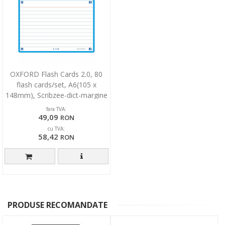
OXFORD Flash Cards 2.0, 80
flash cards/set, A6(105 x
148mm), Scribzee-dict-margine
turcoaz
fara TVA:
49,09
RON
cu TVA:
58,42
RON
PRODUSE RECOMANDATE