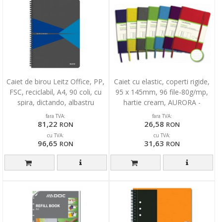
Caiet de birou Leitz Office, PP,
Caiet cu elastic, coperti rigide,
FSC, reciclabil, A4, 90 coli, cu
95 x 145mm, 96 file-80g/mp,
spira, dictando, albastru
hartie cream, AURORA -
dictando
fara TVA:
fara TVA:
81,22
26,58
RON
RON
cu TVA:
cu TVA:
96,65
31,63
RON
RON