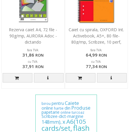
Rezerva caiet A4, 72 file -
Caiet cu spirala, OXFORD Int.
90g/mp, AURORA Adoc -
Activebook, A5+, 80 file-
dictando
80g/mp, Scribzee, 10 perf,
coperta PP-dictand
fara TVA:
fara TVA:
31,86
64,99
RON
RON
cu TVA:
cu TVA:
37,91
77,34
RON
RON
Caiete
pentru
birou
Produse
online
din
hartie
papetarie
online
turcoaz
Scribzee-dict-margine
A6(105
x
148mm),
flash
cards/set,