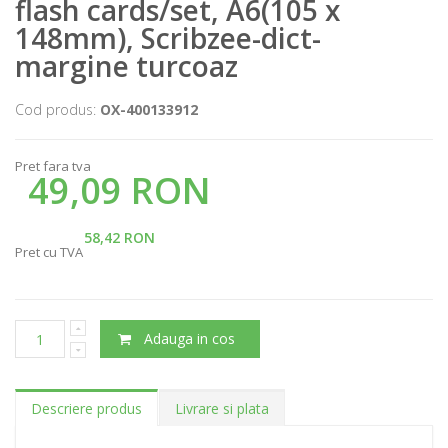
flash cards/set, A6(105 x
148mm), Scribzee-dict-
margine turcoaz
Cod produs:
OX-400133912
Pret fara tva
49,09 RON
58,42 RON
Pret cu TVA
Adauga in cos
Descriere produs
Livrare si plata