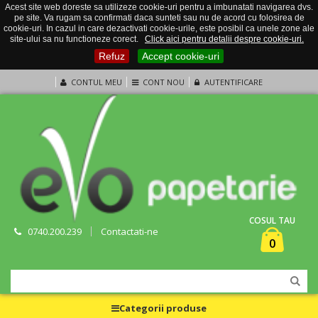
Acest site web doreste sa utilizeze cookie-uri pentru a imbunatati navigarea dvs.
pe site. Va rugam sa confirmati daca sunteti sau nu de acord cu folosirea de
cookie-uri. In cazul in care dezactivati cookie-urile, este posibil ca unele zone ale
site-ului sa nu functioneze corect.
Click aici pentru detalii despre cookie-uri.
Refuz
Accept cookie-uri
CONTUL MEU
CONT NOU
AUTENTIFICARE
COSUL TAU
0740.200.239
Contactati-ne
0
Categorii produse