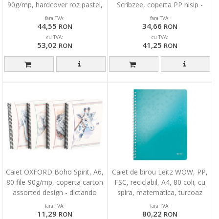
90g/mp, hardcover roz pastel,
Scribzee, coperta PP nisip -
Scribzee-dictand
mate
fara TVA:
fara TVA:
44,55
34,66
RON
RON
cu TVA:
cu TVA:
53,02
41,25
RON
RON
Caiet OXFORD Boho Spirit, A6,
Caiet de birou Leitz WOW, PP,
80 file-90g/mp, coperta carton
FSC, reciclabil, A4, 80 coli, cu
assorted design - dictando
spira, matematica, turcoaz
fara TVA:
fara TVA:
11,29
80,22
RON
RON