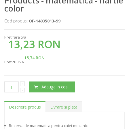
Products - matematica - hartie
color
Cod produs:
OF-14035013-99
Pret fara tva
13,23 RON
15,74 RON
Pret cu TVA
Adauga in cos
Descriere produs
Livrare si plata
Rezerva de matematica pentru caiet mecanic.