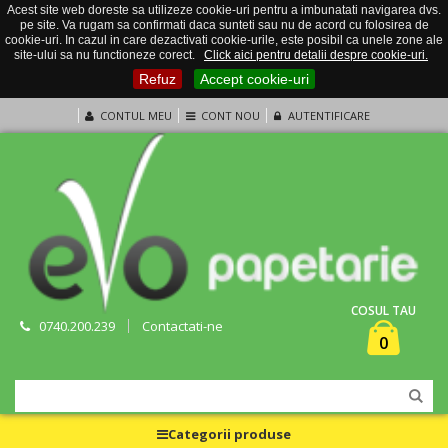
Acest site web doreste sa utilizeze cookie-uri pentru a imbunatati navigarea dvs.
pe site. Va rugam sa confirmati daca sunteti sau nu de acord cu folosirea de
cookie-uri. In cazul in care dezactivati cookie-urile, este posibil ca unele zone ale
site-ului sa nu functioneze corect.
Click aici pentru detalii despre cookie-uri.
Refuz
Accept cookie-uri
CONTUL MEU
CONT NOU
AUTENTIFICARE
COSUL TAU
0740.200.239
Contactati-ne
0
Categorii produse