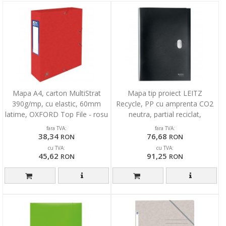
Mapa A4, carton MultiStrat
Mapa tip proiect LEITZ
390g/mp, cu elastic, 60mm
Recycle, PP cu amprenta CO2
latime, OXFORD Top File - rosu
neutra, partial reciclat,
certificare Blue Angel,
fara TVA:
fara TVA:
38,34
76,68
RON
RON
cu TVA:
cu TVA:
45,62
91,25
RON
RON