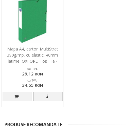
Mapa A4, carton MultiStrat
390g/mp, cu elastic, 40mm
latime, OXFORD Top File -
verde
fara TVA:
29,12
RON
cu TVA:
34,65
RON
PRODUSE RECOMANDATE