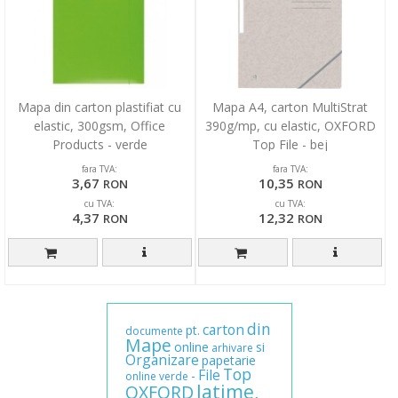
Mapa din carton plastifiat cu
Mapa A4, carton MultiStrat
elastic, 300gsm, Office
390g/mp, cu elastic, OXFORD
Products - verde
Top File - bej
fara TVA:
fara TVA:
3,67
10,35
RON
RON
cu TVA:
cu TVA:
4,37
12,32
RON
RON
din
carton
pt.
documente
Mape
online
si
arhivare
Organizare
papetarie
Top
File
-
online
verde
latime,
OXFORD