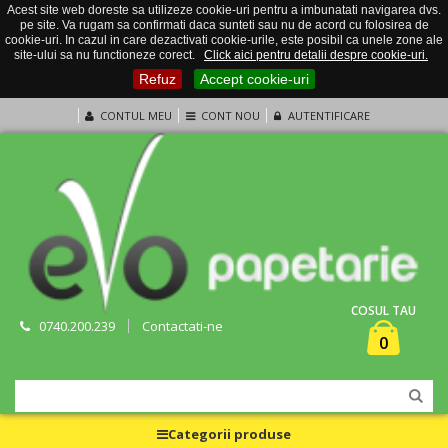
Acest site web doreste sa utilizeze cookie-uri pentru a imbunatati navigarea dvs.
pe site. Va rugam sa confirmati daca sunteti sau nu de acord cu folosirea de
cookie-uri. In cazul in care dezactivati cookie-urile, este posibil ca unele zone ale
site-ului sa nu functioneze corect.
Click aici pentru detalii despre cookie-uri.
Refuz
Accept cookie-uri
CONTUL MEU
CONT NOU
AUTENTIFICARE
COSUL TAU
0740.200.239
Contactati-ne
0
Categorii produse