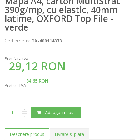
Mapa A4, carton MultiStrat
390g/mp, cu elastic, 40mm
latime, OXFORD Top File -
verde
Cod produs:
OX-400114373
Pret fara tva
29,12 RON
34,65 RON
Pret cu TVA
Adauga in cos
Descriere produs
Livrare si plata