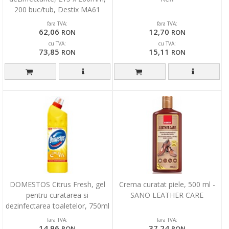
200 buc/tub, Destix MA61
Jumbo refill pack - aroma lamai
fara TVA:
fara TVA:
62,06
12,70
RON
RON
cu TVA:
cu TVA:
73,85
15,11
RON
RON
DOMESTOS Citrus Fresh, gel
Crema curatat piele, 500 ml -
pentru curatarea si
SANO LEATHER CARE
dezinfectarea toaletelor, 750ml
fara TVA:
fara TVA:
14,96
37,24
RON
RON