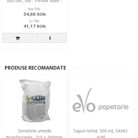
buc/set, 3M - PRIMA Maxi -
Like Cotton - galbene
fara TVA:
34,60
RON
cu TVA:
41,17
RON
PRODUSE RECOMANDATE
Servetele umede
Sapun lichid, 500 ml, SANO
dezinfectante, 215 x 260mm,
Keff