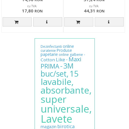
cu TVA:
cu TVA:
17,80
44,31
RON
RON
online
Dezinfectanti
Produse
curatenie
papetarie
-
online
galbene
Maxi
-
Like
Cotton
3M
-
PRIMA
15
buc/set,
lavabile,
absorbante,
super
universale,
Lavete
birotica
magazin