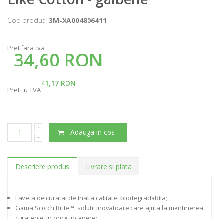
Cod produs:
3M-XA004806411
Pret fara tva
34,60 RON
41,17 RON
Pret cu TVA
Adauga in cos
Descriere produs
Livrare si plata
Laveta de curatat de inalta calitate, biodegradabila;
Gama Scotch Brite™, solutii inovatoare care ajuta la mentinerea
curateniei in orice incapere;