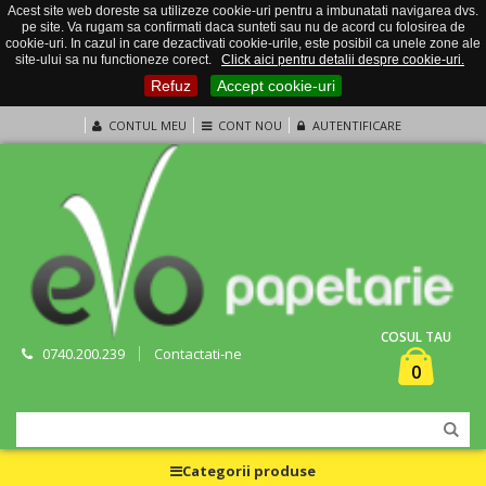
Acest site web doreste sa utilizeze cookie-uri pentru a imbunatati navigarea dvs.
pe site. Va rugam sa confirmati daca sunteti sau nu de acord cu folosirea de
cookie-uri. In cazul in care dezactivati cookie-urile, este posibil ca unele zone ale
site-ului sa nu functioneze corect.
Click aici pentru detalii despre cookie-uri.
Refuz
Accept cookie-uri
CONTUL MEU
CONT NOU
AUTENTIFICARE
COSUL TAU
0740.200.239
Contactati-ne
0
Categorii produse