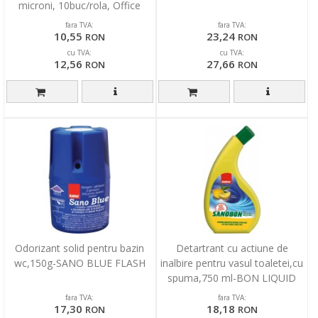
microni, 10buc/rola, Office
Products - negri
fara TVA:
fara TVA:
10,55
23,24
RON
RON
cu TVA:
cu TVA:
12,56
27,66
RON
RON
Odorizant solid pentru bazin
Detartrant cu actiune de
wc,150g-SANO BLUE FLASH
inalbire pentru vasul toaletei,cu
spuma,750 ml-BON LIQUID
LEMON
fara TVA:
fara TVA:
17,30
18,18
RON
RON