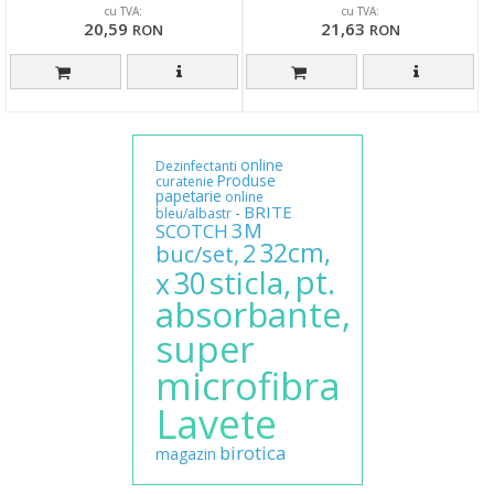
cu TVA:
cu TVA:
20,59
21,63
RON
RON
online
Dezinfectanti
Produse
curatenie
papetarie
online
BRITE
-
bleu/albastr
3M
SCOTCH
32cm,
2
buc/set,
pt.
sticla,
30
x
absorbante,
super
microfibra
Lavete
birotica
magazin