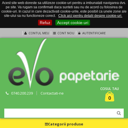
Acest site web doreste sa utilizeze cookie-uri pentru a imbunatati navigarea dvs.
pe site. Va rugam sa confirmati daca sunteti sau nu de acord cu folosirea de
cookie-uri. In cazul in care dezactivati cookie-urile, este posibil ca unele zone ale
site-ului sa nu functioneze corect.
Click aici pentru detalii despre cookie-uri.
Refuz
Accept cookie-uri
CONTUL MEU
CONT NOU
AUTENTIFICARE
COSUL TAU
0740.200.239
Contactati-ne
0
Categorii produse