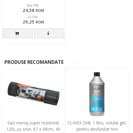
BRITE - bleu/albastr
fara TVA:
24,58
RON
cu TVA:
29,25
RON
PRODUSE RECOMANDATE
Saci menaj super rezistenti
CLINEX Drill, 1 litru, solutie gel,
120L,cu snur, 67 x 98cm, 45
pentru desfundat tevi