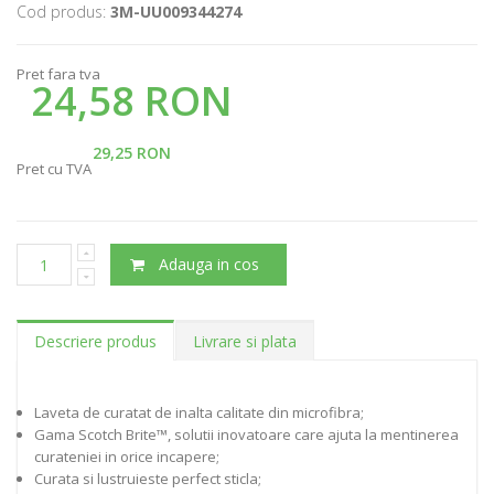
Cod produs:
3M-UU009344274
Pret fara tva
24,58 RON
29,25 RON
Pret cu TVA
Adauga in cos
Descriere produs
Livrare si plata
Laveta de curatat de inalta calitate din microfibra;
Gama Scotch Brite™, solutii inovatoare care ajuta la mentinerea
curateniei in orice incapere;
Curata si lustruieste perfect sticla;