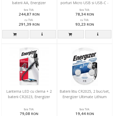
baterii AA, Energizer
porturi Micro USB si USB-C -
neagra
fara TVA:
fara TVA:
244,87
78,34
RON
RON
cu TVA:
cu TVA:
291,39
93,23
RON
RON
Lanterna LED cu clema + 2
Baterii litiu CR2025, 2 buc/set,
baterii CR2023, Energizer
Energizer Ultimate Lithium
fara TVA:
fara TVA:
79,08
19,44
RON
RON