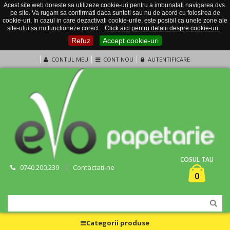
Acest site web doreste sa utilizeze cookie-uri pentru a imbunatati navigarea dvs.
pe site. Va rugam sa confirmati daca sunteti sau nu de acord cu folosirea de
cookie-uri. In cazul in care dezactivati cookie-urile, este posibil ca unele zone ale
site-ului sa nu functioneze corect.
Click aici pentru detalii despre cookie-uri.
Refuz
Accept cookie-uri
CONTUL MEU
CONT NOU
AUTENTIFICARE
COSUL TAU
0740.200.239
Contactati-ne
0
Categorii produse