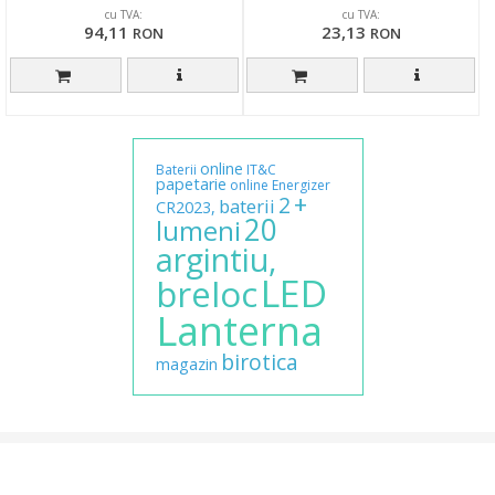
cu TVA:
cu TVA:
94,11
23,13
RON
RON
online
Baterii
IT&C
papetarie
online
Energizer
+
2
baterii
CR2023,
20
lumeni
argintiu,
LED
breloc
Lanterna
birotica
magazin