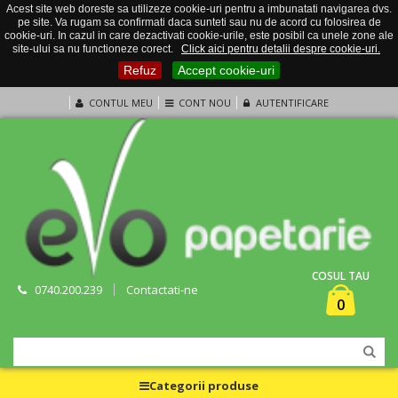
Acest site web doreste sa utilizeze cookie-uri pentru a imbunatati navigarea dvs.
pe site. Va rugam sa confirmati daca sunteti sau nu de acord cu folosirea de
cookie-uri. In cazul in care dezactivati cookie-urile, este posibil ca unele zone ale
site-ului sa nu functioneze corect.
Click aici pentru detalii despre cookie-uri.
Refuz
Accept cookie-uri
CONTUL MEU
CONT NOU
AUTENTIFICARE
COSUL TAU
0740.200.239
Contactati-ne
0
Categorii produse