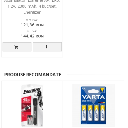
Acumulatori Extreme AA, LR6,
1.2V, 2300 mAh, 4 buc/set,
Energizer
fara TVA:
121,36
RON
cu TVA:
144,42
RON
PRODUSE RECOMANDATE