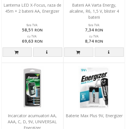
Lanterna LED X-Focus, raza de
Baterii AA Varta Energy,
45m + 2 baterii AA, Energizer
alcaline, R6, 1,5 V, blister 4
baterii
fara TVA:
fara TVA:
58,51
7,34
RON
RON
cu TVA:
cu TVA:
69,63
8,74
RON
RON
Incarcator acumuatori AA,
Baterie Max Plus 9V, Energizer
AAA, C, D, 9V, UNIVERSAL
Energizer