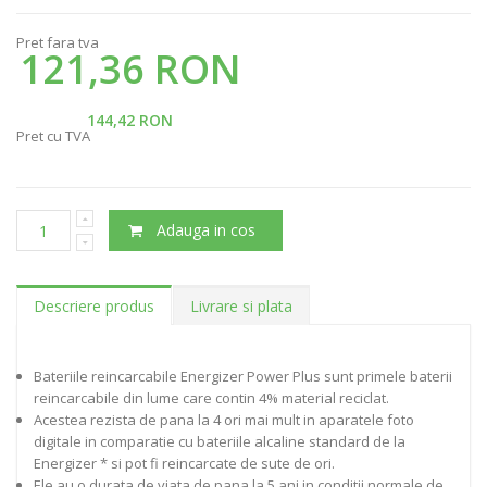
Pret fara tva
121,36 RON
144,42 RON
Pret cu TVA
Adauga in cos
Descriere produs
Livrare si plata
Bateriile reincarcabile Energizer Power Plus sunt primele baterii
reincarcabile din lume care contin 4% material reciclat.
Acestea rezista de pana la 4 ori mai mult in aparatele foto
digitale in comparatie cu bateriile alcaline standard de la
Energizer * si pot fi reincarcate de sute de ori.
Ele au o durata de viata de pana la 5 ani in conditii normale de