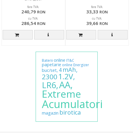
fara TVA:
fara TVA:
240,79
33,33
RON
RON
cu TVA:
cu TVA:
286,54
39,66
RON
RON
online
Baterii
IT&C
papetarie
online
Energizer
mAh,
4
buc/set,
1.2V,
2300
AA,
LR6,
Extreme
Acumulatori
birotica
magazin