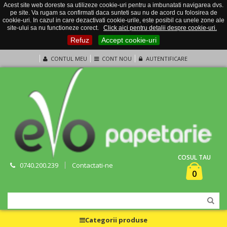
Acest site web doreste sa utilizeze cookie-uri pentru a imbunatati navigarea dvs.
pe site. Va rugam sa confirmati daca sunteti sau nu de acord cu folosirea de
cookie-uri. In cazul in care dezactivati cookie-urile, este posibil ca unele zone ale
site-ului sa nu functioneze corect.
Click aici pentru detalii despre cookie-uri.
Refuz
Accept cookie-uri
CONTUL MEU
CONT NOU
AUTENTIFICARE
COSUL TAU
0740.200.239
Contactati-ne
0
Categorii produse