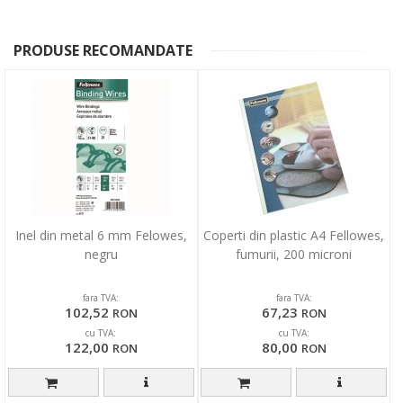
PRODUSE RECOMANDATE
Inel din metal 6 mm Felowes,
Coperti din plastic A4 Fellowes,
negru
fumurii, 200 microni
fara TVA:
fara TVA:
102,52
67,23
RON
RON
cu TVA:
cu TVA:
122,00
80,00
RON
RON