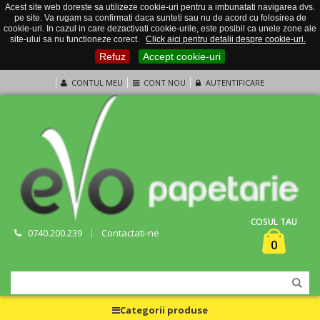
Acest site web doreste sa utilizeze cookie-uri pentru a imbunatati navigarea dvs.
pe site. Va rugam sa confirmati daca sunteti sau nu de acord cu folosirea de
cookie-uri. In cazul in care dezactivati cookie-urile, este posibil ca unele zone ale
site-ului sa nu functioneze corect.
Click aici pentru detalii despre cookie-uri.
Refuz
Accept cookie-uri
CONTUL MEU
CONT NOU
AUTENTIFICARE
COSUL TAU
0740.200.239
Contactati-ne
0
Categorii produse