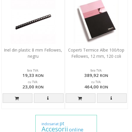
Inel din plastic 8 mm Fellowes,
Coperti Termice Albe 100/top
negru
Fellowes, 12 mm, 120 coli
fara TVA:
fara TVA:
19,33
389,92
RON
RON
cu TVA:
cu TVA:
23,00
464,00
RON
RON
pt
indosariat
Accesorii
online