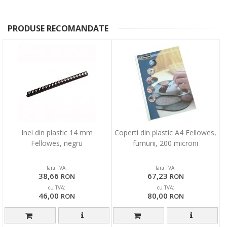
PRODUSE RECOMANDATE
Inel din plastic 14 mm
Coperti din plastic A4 Fellowes,
Fellowes, negru
fumurii, 200 microni
fara TVA:
fara TVA:
38,66
67,23
RON
RON
cu TVA:
cu TVA:
46,00
80,00
RON
RON