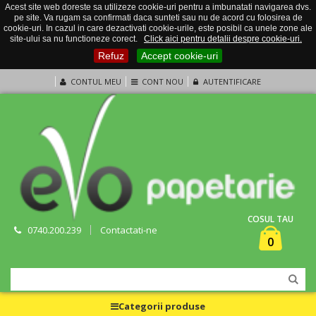
Acest site web doreste sa utilizeze cookie-uri pentru a imbunatati navigarea dvs.
pe site. Va rugam sa confirmati daca sunteti sau nu de acord cu folosirea de
cookie-uri. In cazul in care dezactivati cookie-urile, este posibil ca unele zone ale
site-ului sa nu functioneze corect.
Click aici pentru detalii despre cookie-uri.
Refuz
Accept cookie-uri
CONTUL MEU
CONT NOU
AUTENTIFICARE
COSUL TAU
0740.200.239
Contactati-ne
0
Categorii produse