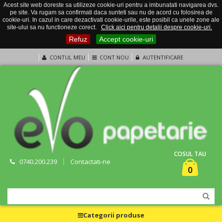
Acest site web doreste sa utilizeze cookie-uri pentru a imbunatati navigarea dvs.
pe site. Va rugam sa confirmati daca sunteti sau nu de acord cu folosirea de
cookie-uri. In cazul in care dezactivati cookie-urile, este posibil ca unele zone ale
site-ului sa nu functioneze corect.
Click aici pentru detalii despre cookie-uri.
Refuz
Accept cookie-uri
CONTUL MEU
CONT NOU
AUTENTIFICARE
COSUL TAU
0740.200.239
Contactati-ne
0
Categorii produse