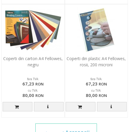
Coperti din carton A4 Fellowes,
Coperti din plastic A4 Fellowes,
negru
rosii, 200 microni
fara TVA:
fara TVA:
67,23
67,23
RON
RON
cu TVA:
cu TVA:
80,00
80,00
RON
RON