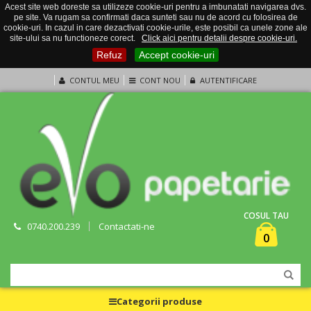
Acest site web doreste sa utilizeze cookie-uri pentru a imbunatati navigarea dvs.
pe site. Va rugam sa confirmati daca sunteti sau nu de acord cu folosirea de
cookie-uri. In cazul in care dezactivati cookie-urile, este posibil ca unele zone ale
site-ului sa nu functioneze corect.
Click aici pentru detalii despre cookie-uri.
Refuz
Accept cookie-uri
CONTUL MEU
CONT NOU
AUTENTIFICARE
COSUL TAU
0740.200.239
Contactati-ne
0
Categorii produse