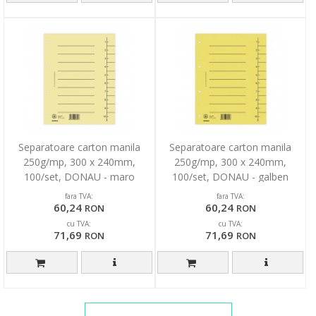
Separatoare carton manila
Separatoare carton manila
250g/mp, 300 x 240mm,
250g/mp, 300 x 240mm,
100/set, DONAU - maro
100/set, DONAU - galben
deschis
fara TVA:
fara TVA:
60,24
60,24
RON
RON
cu TVA:
cu TVA:
71,69
71,69
RON
RON