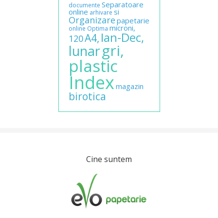
Separatoare
documente
online
si
arhivare
Organizare
papetarie
microni,
online
Optima
Ian-Dec,
A4,
120
gri,
lunar
plastic
Index
magazin
birotica
Cine suntem