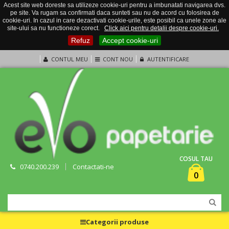
Acest site web doreste sa utilizeze cookie-uri pentru a imbunatati navigarea dvs.
pe site. Va rugam sa confirmati daca sunteti sau nu de acord cu folosirea de
cookie-uri. In cazul in care dezactivati cookie-urile, este posibil ca unele zone ale
site-ului sa nu functioneze corect.
Click aici pentru detalii despre cookie-uri.
Refuz
Accept cookie-uri
CONTUL MEU
CONT NOU
AUTENTIFICARE
COSUL TAU
0740.200.239
Contactati-ne
0
Categorii produse