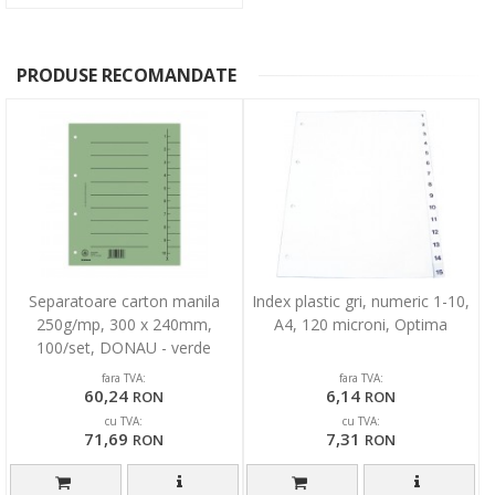
PRODUSE RECOMANDATE
Separatoare carton manila
Index plastic gri, numeric 1-10,
250g/mp, 300 x 240mm,
A4, 120 microni, Optima
100/set, DONAU - verde
fara TVA:
fara TVA:
60,24
6,14
RON
RON
cu TVA:
cu TVA:
71,69
7,31
RON
RON