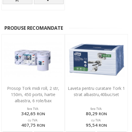
PRODUSE RECOMANDATE
Prosop Tork midi roll, 2 str,
Laveta pentru curatare Tork 1
150m, 450 portii, hartie
strat albastru,40buc/set
albastra, 6 role/bax
fara TVA:
fara TVA:
342,65
80,29
RON
RON
cu TVA:
cu TVA:
407,75
95,54
RON
RON