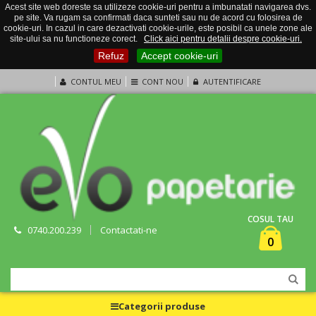
Acest site web doreste sa utilizeze cookie-uri pentru a imbunatati navigarea dvs.
pe site. Va rugam sa confirmati daca sunteti sau nu de acord cu folosirea de
cookie-uri. In cazul in care dezactivati cookie-urile, este posibil ca unele zone ale
site-ului sa nu functioneze corect.
Click aici pentru detalii despre cookie-uri.
Refuz
Accept cookie-uri
CONTUL MEU
CONT NOU
AUTENTIFICARE
COSUL TAU
0740.200.239
Contactati-ne
0
Categorii produse