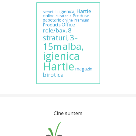
Hartie
igienica,
servetele
online
Produse
curatenie
papetarie
online
Premium
Office
Products
8
role/bax,
-
3
straturi,
alba,
15m
igienica
Hartie
magazin
birotica
Cine suntem