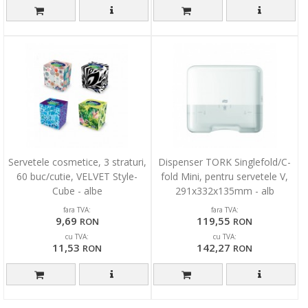
Servetele cosmetice, 3 straturi,
Dispenser TORK Singlefold/C-
60 buc/cutie, VELVET Style-
fold Mini, pentru servetele V,
Cube - albe
291x332x135mm - alb
fara TVA:
fara TVA:
9,69
119,55
RON
RON
cu TVA:
cu TVA:
11,53
142,27
RON
RON