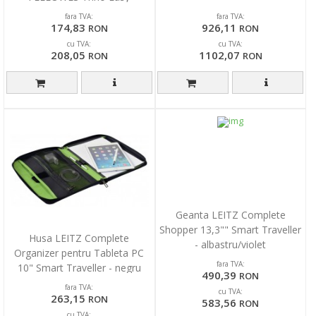
fara TVA:
fara TVA:
174,83
926,11
RON
RON
cu TVA:
cu TVA:
208,05
1102,07
RON
RON
Geanta LEITZ Complete
Shopper 13,3"" Smart Traveller
Husa LEITZ Complete
- albastru/violet
Organizer pentru Tableta PC
fara TVA:
10" Smart Traveller - negru
490,39
RON
fara TVA:
cu TVA:
263,15
RON
583,56
RON
cu TVA: