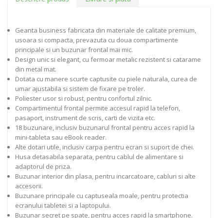
Geanta business fabricata din materiale de calitate premium,
usoara si compacta, prevazuta cu doua compartimente
principale si un buzunar frontal mai mic.
Design unic si elegant, cu fermoar metalic rezistent si catarame
din metal mat.
Dotata cu manere scurte captusite cu piele naturala, curea de
umar ajustabila si sistem de fixare pe troler.
Poliester usor si robust, pentru confortul zilnic.
Compartimentul frontal permite accesul rapid la telefon,
pasaport, instrument de scris, carti de vizita etc.
18 buzunare, inclusiv buzunarul frontal pentru acces rapid la
mini-tableta sau eBook reader.
Alte dotari utile, inclusiv carpa pentru ecran si suport de chei.
Husa detasabila separata, pentru cablul de alimentare si
adaptorul de priza.
Buzunar interior din plasa, pentru incarcatoare, cabluri si alte
accesorii.
Buzunare principale cu captuseala moale, pentru protectia
ecranului tabletei si a laptopului.
Buzunar secret pe spate, pentru acces rapid la smartphone.