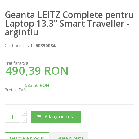
Geanta LEITZ Complete pentru
Laptop 13,3" Smart Traveller -
argintiu
Cod produs:
L-60390084
Pret fara tva
490,39 RON
583,56 RON
Pret cu TVA
Adauga in cos
Descriere produs
Livrare si plata