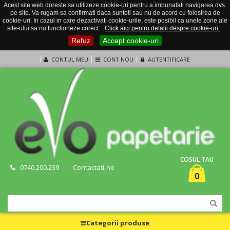
Acest site web doreste sa utilizeze cookie-uri pentru a imbunatati navigarea dvs.
pe site. Va rugam sa confirmati daca sunteti sau nu de acord cu folosirea de
cookie-uri. In cazul in care dezactivati cookie-urile, este posibil ca unele zone ale
site-ului sa nu functioneze corect.
Click aici pentru detalii despre cookie-uri.
Refuz
Accept cookie-uri
CONTUL MEU
CONT NOU
AUTENTIFICARE
COSUL TAU
0740.200.239
Contactati-ne
0
Categorii produse