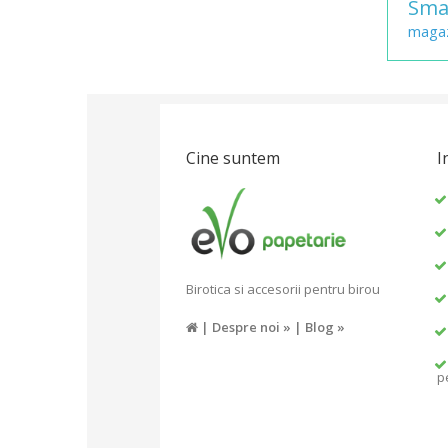
Sma
magaz
Cine suntem
I
Birotica si accesorii pentru birou
|
Despre noi »
|
Blog »
p