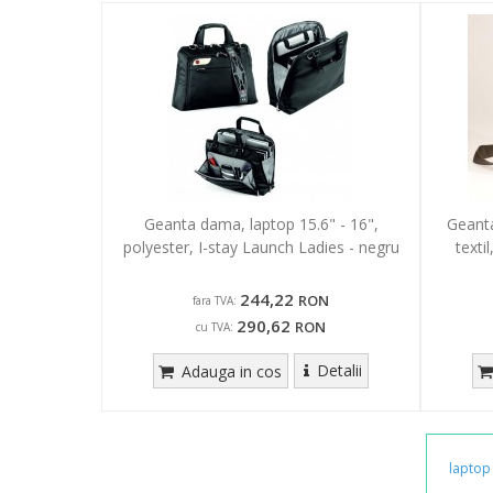
Geanta dama, laptop 15.6" - 16",
Geanta
polyester, I-stay Launch Ladies - negru
text
244,22
RON
fara TVA:
290,62
RON
cu TVA:
Detalii
Adauga in cos
laptop