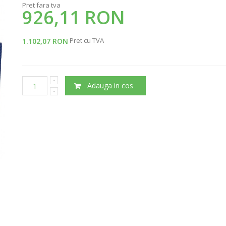
Pret fara tva
926,11 RON
Pret cu TVA
1.102,07 RON
Adauga in cos