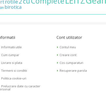
Gean
LEITZ
Complete
cu
2
rotile
rt
birotica
in
nformatii
Cont utilizator
Informatii utile
Contul meu
Cum cumpar
Creare cont
Livrare si plata
Cos cumparaturi
Termeni si conditii
Recuperare parola
Politica cookie-uri
Prelucrare date cu caracter
ersonal