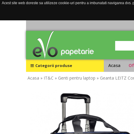
Acest site web doreste sa utilizeze cookie-uri pentru a imbunatati navigarea dvs. pe
Acasa
Of
Categorii produse
Acasa
» IT&C
» Genti pentru laptop
» Geanta LEITZ Comp