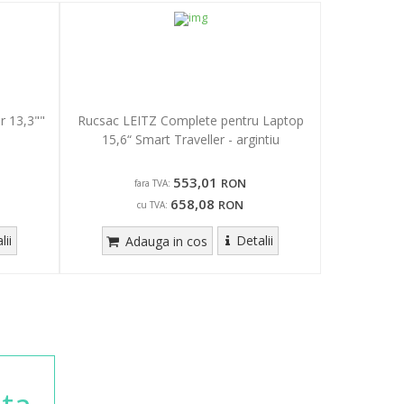
 13,3""
Rucsac LEITZ Complete pentru Laptop
15,6“ Smart Traveller - argintiu
553,01
RON
fara TVA:
658,08
RON
cu TVA:
lii
Detalii
Adauga in cos