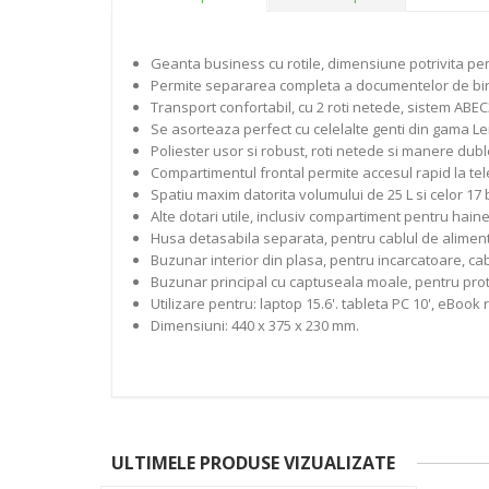
Geanta business cu rotile, dimensiune potrivita pe
Permite separarea completa a documentelor de biro
Transport confortabil, cu 2 roti netede, sistem ABEC3
Se asorteaza perfect cu celelalte genti din gama Le
Poliester usor si robust, roti netede si manere duble
Compartimentul frontal permite accesul rapid la telef
Spatiu maxim datorita volumului de 25 L si celor 17 
Alte dotari utile, inclusiv compartiment pentru hain
Husa detasabila separata, pentru cablul de aliment
Buzunar interior din plasa, pentru incarcatoare, cablu
Buzunar principal cu captuseala moale, pentru prot
Utilizare pentru: laptop 15.6'. tableta PC 10', eBo
Dimensiuni: 440 x 375 x 230 mm.
ULTIMELE PRODUSE VIZUALIZATE