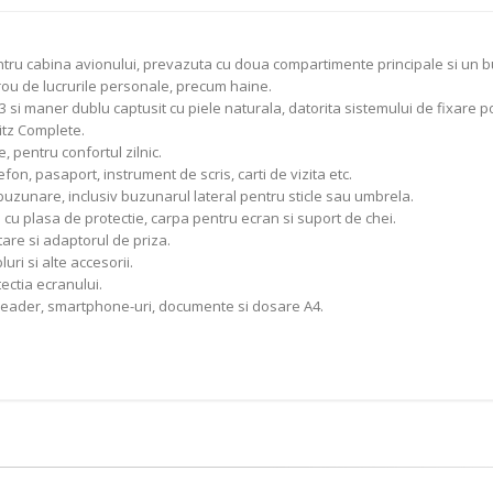
ntru cabina avionului, prevazuta cu doua compartimente principale si un b
u de lucrurile personale, precum haine.
 si maner dublu captusit cu piele naturala, datorita sistemului de fixare poat
itz Complete.
, pentru confortul zilnic.
on, pasaport, instrument de scris, carti de vizita etc.
buzunare, inclusiv buzunarul lateral pentru sticle sau umbrela.
e cu plasa de protectie, carpa pentru ecran si suport de chei.
are si adaptorul de priza.
ri si alte accesorii.
ectia ecranului.
ok reader, smartphone-uri, documente si dosare A4.