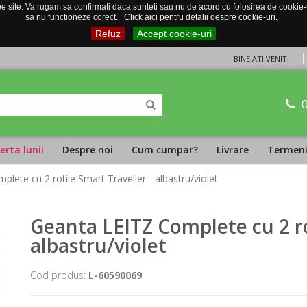
 site. Va rugam sa confirmati daca sunteti sau nu de acord cu folosirea de cookie-uri
sa nu functioneze corect.
Click aici pentru detalii despre cookie-uri.
Refuz
Accept cookie-uri
BINE ATI VENIT!
erta lunii
Despre noi
Cum cumpar?
Livrare
Termeni 
lete cu 2 rotile Smart Traveller - albastru/violet
Geanta LEITZ Complete cu 2 ro
albastru/violet
Cod produs:
L-60590069