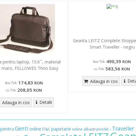
Geanta LEITZ Complete Shopper
Smart Traveller - negru
490,39
 pentru laptop, 15.6``, material
RON
fara TVA:
il, maro, FELLOWES Thrio Easy
583,56
RON
cu TVA:
Deta
Adauga in cos
174,83
RON
fara TVA:
208,05
RON
cu TVA:
Detalii
Adauga in cos
Genti
Traveller
pentru
online
papetarie
-
IT&C
online
albastru/violet