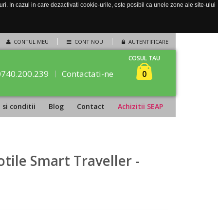
. In cazul in care dezactivati cookie-urile, este posibil ca unele zone ale site-ului
CONTUL MEU
CONT NOU
AUTENTIFICARE
COSUL TAU
0740.200.239
Contactati-ne
0
si conditii
Blog
Contact
Achizitii SEAP
tile Smart Traveller -