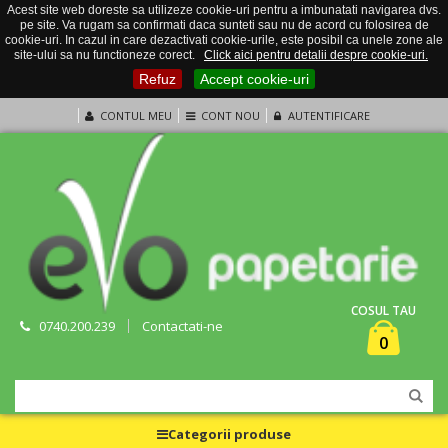
Acest site web doreste sa utilizeze cookie-uri pentru a imbunatati navigarea dvs.
pe site. Va rugam sa confirmati daca sunteti sau nu de acord cu folosirea de
cookie-uri. In cazul in care dezactivati cookie-urile, este posibil ca unele zone ale
site-ului sa nu functioneze corect.
Click aici pentru detalii despre cookie-uri.
Refuz
Accept cookie-uri
CONTUL MEU
CONT NOU
AUTENTIFICARE
COSUL TAU
0740.200.239
Contactati-ne
0
Categorii produse