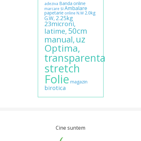
Banda
online
adeziva
Ambalare
si
marcare
papetarie
2.0kg
online
N.W
2.25kg
G.W,
23microni,
50cm
latime,
uz
manual,
Optima,
transparenta
stretch
Folie
magazin
birotica
Cine suntem