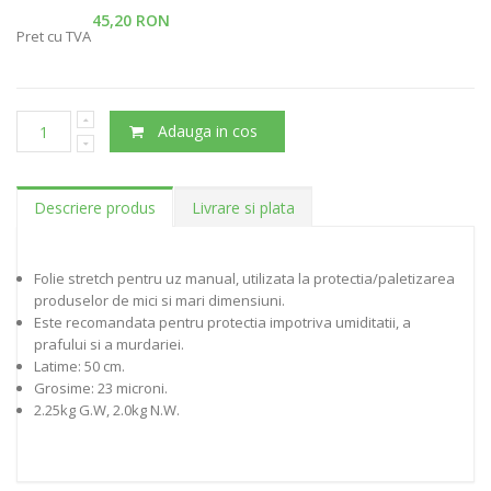
45,20 RON
Pret cu TVA
Adauga in cos
Descriere produs
Livrare si plata
Folie stretch pentru uz manual, utilizata la protectia/paletizarea
produselor de mici si mari dimensiuni.
Este recomandata pentru protectia impotriva umiditatii, a
prafului si a murdariei.
Latime: 50 cm.
Grosime: 23 microni.
2.25kg G.W, 2.0kg N.W.