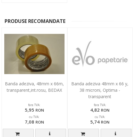
PRODUSE RECOMANDATE
Banda adeziva, 48mm x 66m,
Banda adeziva 48mm x 66 y,
transparent,int.rosu, BEDAX
38 microni, Optima -
transparent
fara TVA:
fara TVA:
5,95
4,82
RON
RON
cu TVA:
cu TVA:
7,08
5,74
RON
RON