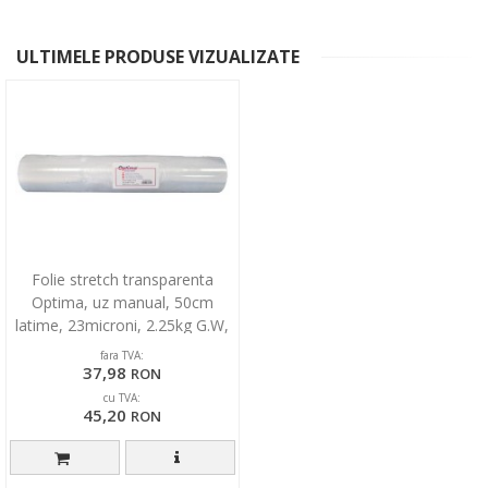
ULTIMELE PRODUSE VIZUALIZATE
Folie stretch transparenta
Optima, uz manual, 50cm
latime, 23microni, 2.25kg G.W,
2.0kg N.W
fara TVA:
37,98
RON
cu TVA:
45,20
RON