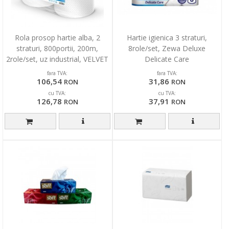
Rola prosop hartie alba, 2
Hartie igienica 3 straturi,
straturi, 800portii, 200m,
8role/set, Zewa Deluxe
2role/set, uz industrial, VELVET
Delicate Care
Professional
fara TVA:
fara TVA:
106,54
31,86
RON
RON
cu TVA:
cu TVA:
126,78
37,91
RON
RON