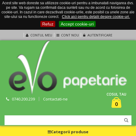
Acest site web doreste sa utilizeze cookie-uri pentru a imbunatati navigarea dvs.
pe site. Va rugam sa confirmati daca sunteti sau nu de acord cu folosirea de
cookie-uri. In cazul in care dezactivati cookie-urile, este posibil ca unele zone ale
site-ului sa nu functioneze corect.
Click aici pentru detalii despre cookie-uri.
Refuz
Accept cookie-uri
CONTUL MEU
CONT NOU
AUTENTIFICARE
COSUL TAU
0740.200.239
Contactati-ne
0
Categorii produse