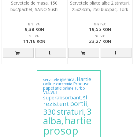
Servetele de masa, 150
Servetele pliate albe 2 straturi,
buc/pachet, SANO Sushi
25x23cm, 250 buc/pac, Tork
fara TVA:
fara TVA:
9,38
19,55
RON
RON
cu TVA:
cu TVA:
11,16
23,27
RON
RON
Hartie
igienica,
servetele
online
Produse
curatenie
papetarie
online
Turbo
VELVET
si
superabsorbant,
portii,
rezistent
3
straturi,
330
hartie
alba,
prosop