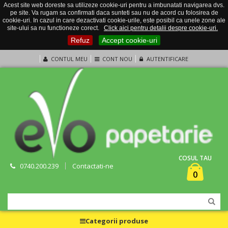
Acest site web doreste sa utilizeze cookie-uri pentru a imbunatati navigarea dvs.
pe site. Va rugam sa confirmati daca sunteti sau nu de acord cu folosirea de
cookie-uri. In cazul in care dezactivati cookie-urile, este posibil ca unele zone ale
site-ului sa nu functioneze corect.
Click aici pentru detalii despre cookie-uri.
Refuz
Accept cookie-uri
CONTUL MEU
CONT NOU
AUTENTIFICARE
COSUL TAU
0740.200.239
Contactati-ne
0
Categorii produse