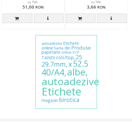
cu TVA:
cu TVA:
51,00
3,66
RON
RON
Etichete
autoadezive
Produse
online
din
hartie
papetarie
online
V.I.P.
25
coli/top,
TANEX
52.5
x
29.7mm,
albe,
40/A4,
autoadezive
Etichete
birotica
magazin