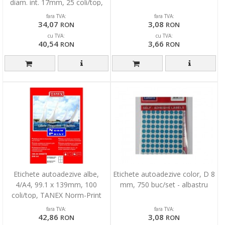
diam. int. 17mm, 25 coli/top,
TANEX V.I.P.
fara TVA:
fara TVA:
34,07
3,08
RON
RON
cu TVA:
cu TVA:
40,54
3,66
RON
RON
Etichete autoadezive albe,
Etichete autoadezive color, D 8
4/A4, 99.1 x 139mm, 100
mm, 750 buc/set - albastru
coli/top, TANEX Norm-Print
fara TVA:
fara TVA:
42,86
3,08
RON
RON