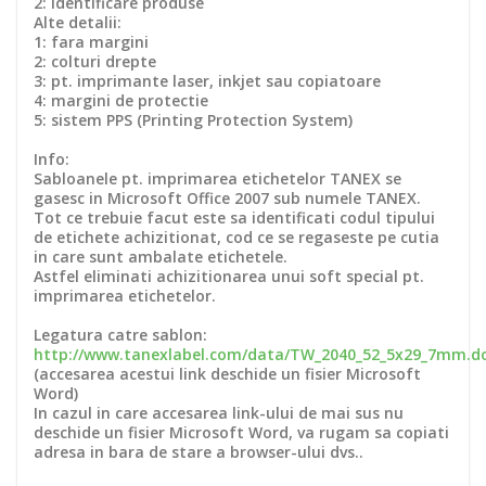
2: identificare produse
Alte detalii:
1: fara margini
2: colturi drepte
3: pt. imprimante laser, inkjet sau copiatoare
4: margini de protectie
5: sistem PPS (Printing Protection System)
Info:
Sabloanele pt. imprimarea etichetelor TANEX se
gasesc in Microsoft Office 2007 sub numele TANEX.
Tot ce trebuie facut este sa identificati codul tipului
de etichete achizitionat, cod ce se regaseste pe cutia
in care sunt ambalate etichetele.
Astfel eliminati achizitionarea unui soft special pt.
imprimarea etichetelor.
Legatura catre sablon:
http://www.tanexlabel.com/data/TW_2040_52_5x29_7mm.d
(accesarea acestui link deschide un fisier Microsoft
Word)
In cazul in care accesarea link-ului de mai sus nu
deschide un fisier Microsoft Word, va rugam sa copiati
adresa in bara de stare a browser-ului dvs..