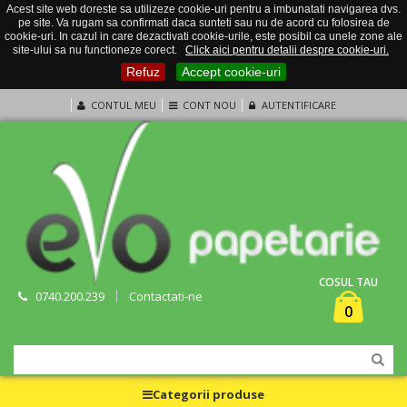
Acest site web doreste sa utilizeze cookie-uri pentru a imbunatati navigarea dvs.
pe site. Va rugam sa confirmati daca sunteti sau nu de acord cu folosirea de
cookie-uri. In cazul in care dezactivati cookie-urile, este posibil ca unele zone ale
site-ului sa nu functioneze corect.
Click aici pentru detalii despre cookie-uri.
Refuz
Accept cookie-uri
CONTUL MEU
CONT NOU
AUTENTIFICARE
COSUL TAU
0740.200.239
Contactati-ne
0
Categorii produse