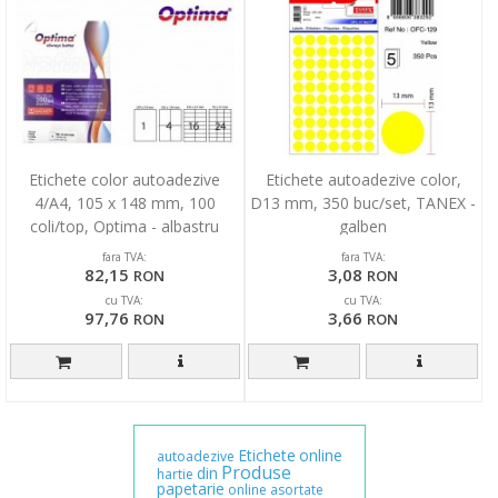
Etichete color autoadezive
Etichete autoadezive color,
4/A4, 105 x 148 mm, 100
D13 mm, 350 buc/set, TANEX -
coli/top, Optima - albastru
galben
fara TVA:
fara TVA:
82,15
3,08
RON
RON
cu TVA:
cu TVA:
97,76
3,66
RON
RON
Etichete
online
autoadezive
Produse
din
hartie
papetarie
online
asortate