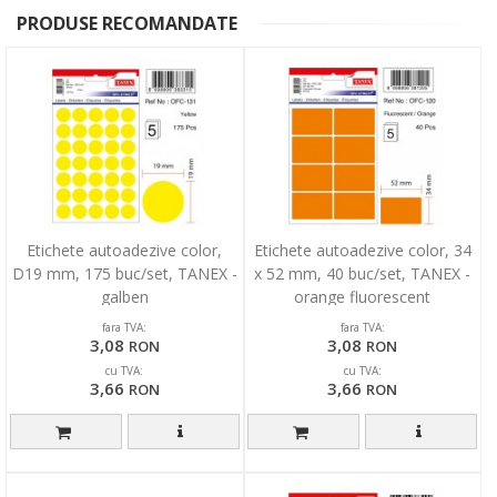
PRODUSE RECOMANDATE
Etichete autoadezive color,
Etichete autoadezive color, 34
D19 mm, 175 buc/set, TANEX -
x 52 mm, 40 buc/set, TANEX -
galben
orange fluorescent
fara TVA:
fara TVA:
3,08
3,08
RON
RON
cu TVA:
cu TVA:
3,66
3,66
RON
RON