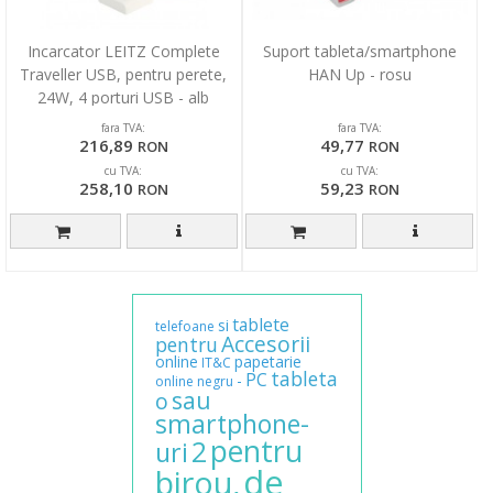
Incarcator LEITZ Complete
Suport tableta/smartphone
Traveller USB, pentru perete,
HAN Up - rosu
24W, 4 porturi USB - alb
fara TVA:
fara TVA:
216,89
49,77
RON
RON
cu TVA:
cu TVA:
258,10
59,23
RON
RON
tablete
si
telefoane
Accesorii
pentru
online
papetarie
IT&C
tableta
PC
-
online
negru
sau
o
smartphone-
pentru
2
uri
de
birou,