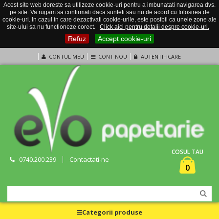
Acest site web doreste sa utilizeze cookie-uri pentru a imbunatati navigarea dvs.
pe site. Va rugam sa confirmati daca sunteti sau nu de acord cu folosirea de
cookie-uri. In cazul in care dezactivati cookie-urile, este posibil ca unele zone ale
site-ului sa nu functioneze corect.
Click aici pentru detalii despre cookie-uri.
Refuz
Accept cookie-uri
CONTUL MEU
CONT NOU
AUTENTIFICARE
COSUL TAU
0740.200.239
Contactati-ne
0
Categorii produse