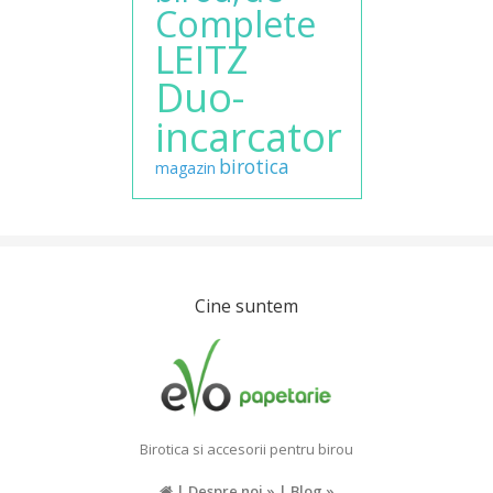
Complete
LEITZ
Duo-
incarcator
birotica
magazin
Cine suntem
Birotica si accesorii pentru birou
|
Despre noi »
|
Blog »