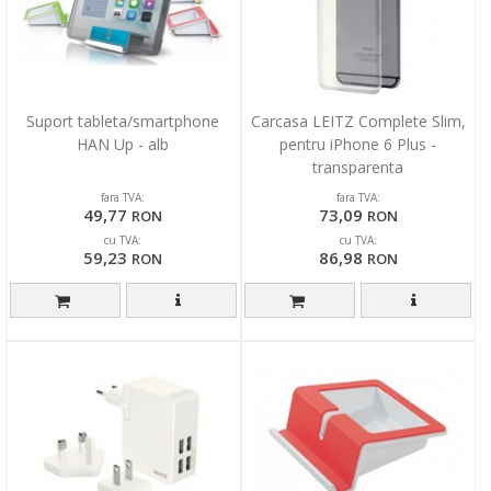
Suport tableta/smartphone
Carcasa LEITZ Complete Slim,
HAN Up - alb
pentru iPhone 6 Plus -
transparenta
fara TVA:
fara TVA:
49,77
73,09
RON
RON
cu TVA:
cu TVA:
59,23
86,98
RON
RON