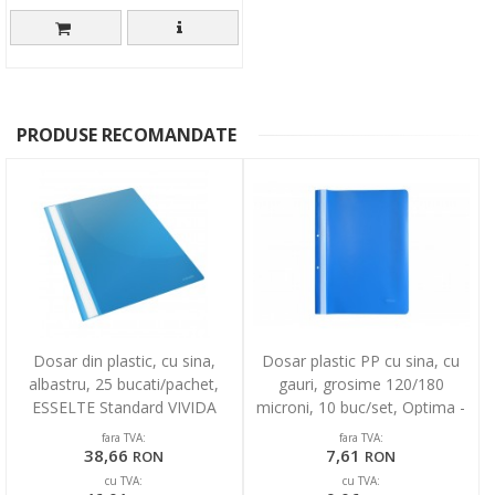
PRODUSE RECOMANDATE
Dosar din plastic, cu sina,
Dosar plastic PP cu sina, cu
albastru, 25 bucati/pachet,
gauri, grosime 120/180
ESSELTE Standard VIVIDA
microni, 10 buc/set, Optima -
albastru
fara TVA:
fara TVA:
38,66
7,61
RON
RON
cu TVA:
cu TVA: