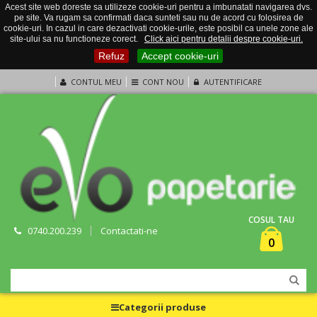
Acest site web doreste sa utilizeze cookie-uri pentru a imbunatati navigarea dvs.
pe site. Va rugam sa confirmati daca sunteti sau nu de acord cu folosirea de
cookie-uri. In cazul in care dezactivati cookie-urile, este posibil ca unele zone ale
site-ului sa nu functioneze corect.
Click aici pentru detalii despre cookie-uri.
Refuz
Accept cookie-uri
CONTUL MEU
CONT NOU
AUTENTIFICARE
COSUL TAU
0740.200.239
Contactati-ne
0
Categorii produse