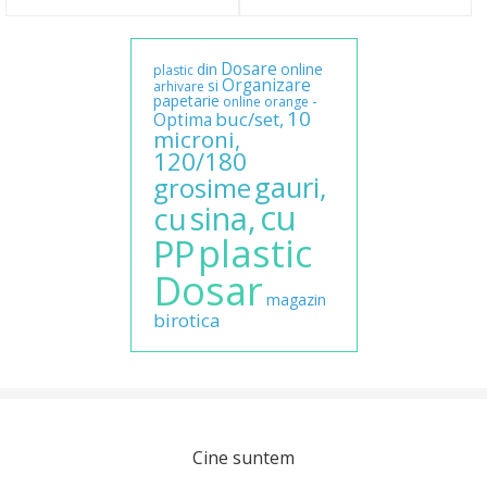
Dosare
din
online
plastic
Organizare
si
arhivare
papetarie
-
online
orange
10
buc/set,
Optima
microni,
120/180
gauri,
grosime
cu
sina,
cu
plastic
PP
Dosar
magazin
birotica
Cine suntem