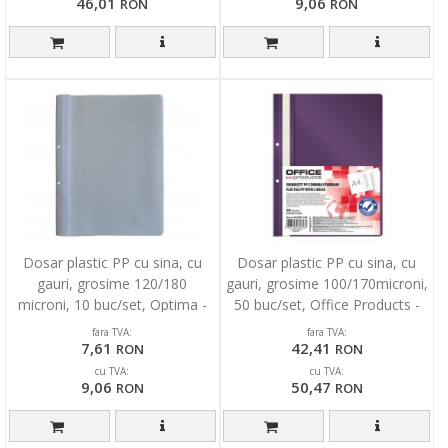
46,01
9,06
RON
RON
Dosar plastic PP cu sina, cu
Dosar plastic PP cu sina, cu
gauri, grosime 120/180
gauri, grosime 100/170microni,
microni, 10 buc/set, Optima -
50 buc/set, Office Products -
gri
violet
fara TVA:
fara TVA:
7,61
42,41
RON
RON
cu TVA:
cu TVA:
9,06
50,47
RON
RON