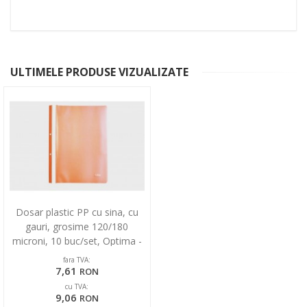
ULTIMELE PRODUSE VIZUALIZATE
Dosar plastic PP cu sina, cu
gauri, grosime 120/180
microni, 10 buc/set, Optima -
orange
fara TVA:
7,61
RON
cu TVA:
9,06
RON