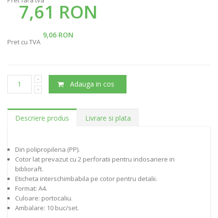
7,61 RON
9,06 RON
Pret cu TVA
Adauga in cos
Descriere produs
Livrare si plata
Din polipropilena (PP).
Cotor lat prevazut cu 2 perforatii pentru indosariere in
biblioraft.
Eticheta interschimbabila pe cotor pentru detalii.
Format: A4.
Culoare: portocaliu.
Ambalare: 10 buc/set.