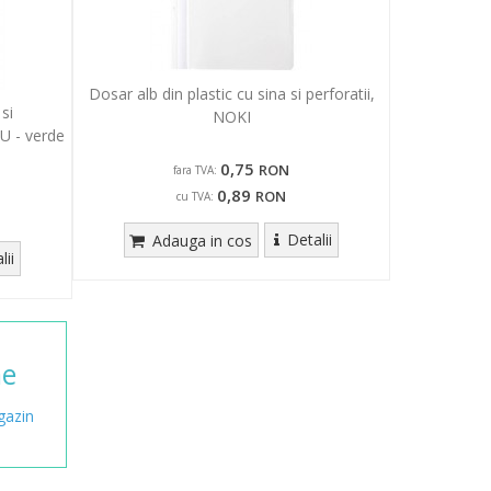
Dosar alb din plastic cu sina si perforatii,
si
NOKI
U - verde
0,75
RON
fara TVA:
0,89
RON
cu TVA:
Detalii
Adauga in cos
lii
me
azin