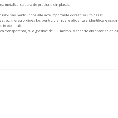
a metalica, cu bara de presiune din plastic.
rilor sau pentru orice alte acte importante doresti sa il folosesti.
astrezi mereu ordinea lor, pentru o arhivare eficienta si identificare usoar
 in biblioraft.
ata transparenta, cu o grosime de 100 microni si coperta din spate color, c