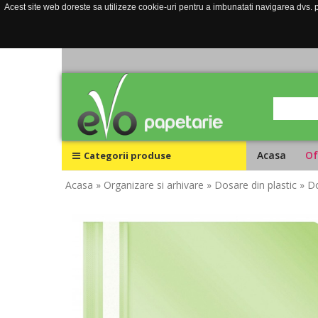
Acest site web doreste sa utilizeze cookie-uri pentru a imbunatati navigarea dvs. pe
Acasa
Of
Categorii produse
Acasa
» Organizare si arhivare
» Dosare din plastic
» Do