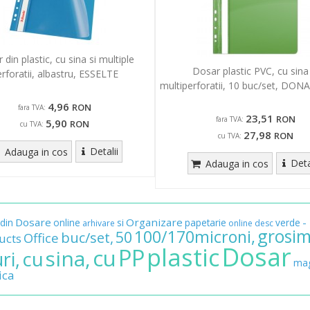
 din plastic, cu sina si multiple
Dosar plastic PVC, cu sina 
rforatii, albastru, ESSELTE
multiperforatii, 10 buc/set, DONA
4,96
RON
fara TVA:
23,51
RON
fara TVA:
5,90
RON
cu TVA:
27,98
RON
cu TVA:
Detalii
Adauga in cos
Deta
Adauga in cos
Dosare
Organizare
-
din
online
si
papetarie
verde
arhivare
online
desc
grosi
100/170microni,
50
buc/set,
Office
ucts
Dosar
plastic
PP
cu
sina,
cu
ri,
mag
ica