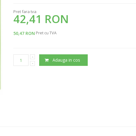
Pret fara tva
42,41 RON
Pret cu TVA
50,47 RON
Adauga in cos