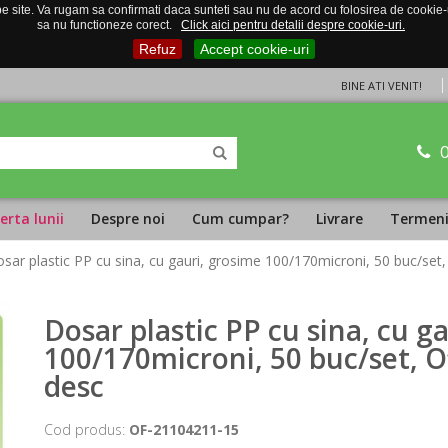
 site. Va rugam sa confirmati daca sunteti sau nu de acord cu folosirea de cookie-uri
sa nu functioneze corect.
Click aici pentru detalii despre cookie-uri.
Refuz
Accept cookie-uri
BINE ATI VENIT!
erta lunii
Despre noi
Cum cumpar?
Livrare
Termeni 
sar plastic PP cu sina, cu gauri, grosime 100/170microni, 50 buc/set,
Dosar plastic PP cu sina, cu g
100/170microni, 50 buc/set, O
desc
Cod produs:
OF-21104211-15