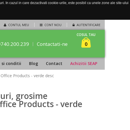
. In cazul in care dezactivati cookie-urile, este posibil ca unele zone ale site-ului
CONTUL MEU
CONT NOU
AUTENTIFICARE
COSUL TAU
0740.200.239
Contactati-ne
0
si conditii
Blog
Contact
Achizitii SEAP
 Office Products - verde desc
auri, grosime
ffice Products - verde