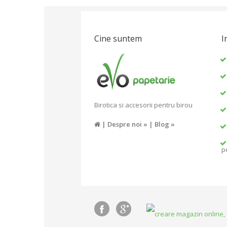
Cine suntem
I
Birotica si accesorii pentru birou
|
Despre noi »
|
Blog »
p