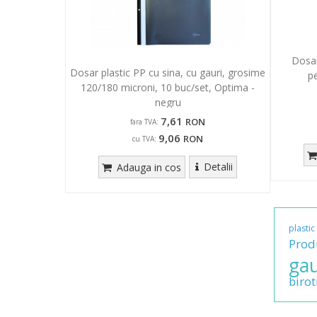
Dosar
Dosar plastic PP cu sina, cu gauri, grosime
pe
120/180 microni, 10 buc/set, Optima -
negru
7,61
RON
fara TVA:
9,06
RON
cu TVA:
Detalii
Adauga in cos
plastic
Prod
gau
birot