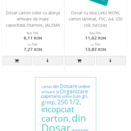
Dosar carton color cu alonja
Dosar cu sina Leitz WOW,
arhivare de mare
carton laminat, FSC, A4, 250
capacitate,chamois, JALEMA
coli, turcoaz
Secolor
fara TVA:
fara TVA:
6,11
11,62
RON
RON
cu TVA:
cu TVA:
7,27
13,83
RON
RON
Dosare
din
online
carton
Organizare
si
arhivare
papetarie
gri,
online
ELBA
1/2,
250
g/mp,
incopciat
din
carton,
Dosar
magazin