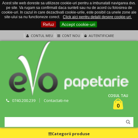
Acest site web doreste sa utilizeze cookie-uri pentru a imbunatati navigarea dvs.
pe site. Va rugam sa confirmati daca sunteti sau nu de acord cu folosirea de
cookie-uri. In cazul in care dezactivati cookie-urile, este posibil ca unele zone ale
site-ului sa nu functioneze corect.
Click aici pentru detalii despre cookie-uri.
Refuz
Accept cookie-uri
CONTUL MEU
CONT NOU
AUTENTIFICARE
COSUL TAU
0740.200.239
Contactati-ne
0
Categorii produse