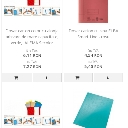
Dosar carton color cu alonja
Dosar carton cu sina ELBA
arhivare de mare capacitate,
Smart Line - rosu
verde, JALEMA Secolor
fara TVA:
fara TVA:
6,11
4,54
RON
RON
cu TVA:
cu TVA:
7,27
5,40
RON
RON